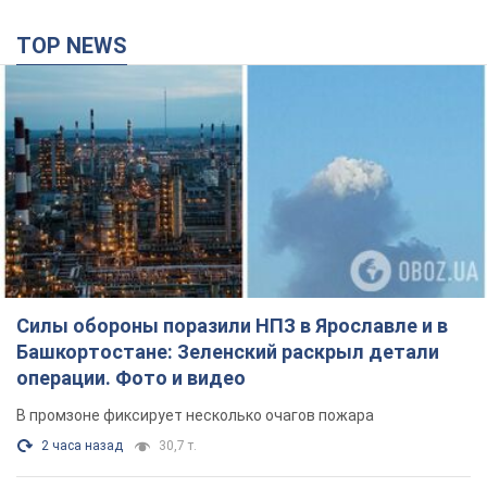
Силы обороны поразили НПЗ в Ярославле и в
Башкортостане: Зеленский раскрыл детали
операции. Фото и видео
В промзоне фиксирует несколько очагов пожара
2 часа назад
30,7 т.
Россия атаковала железнодорожную станцию
в Лозовой в Харьковской области: есть
погибшие и раненые
В результате удара БПЛА были повреждены вокзал,
контактная сеть и подвижной состав; движение поездов до
станции временно приостановлено
3 часа назад
2,9 т.
ВАКС избрал меру пресечения экс-послу
Украины в США Стефанишиной: что известно о
деле