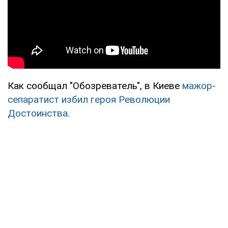
Как сообщал "Обозреватель", в Киеве
мажор-
сепаратист избил героя Революции
Достоинства
.