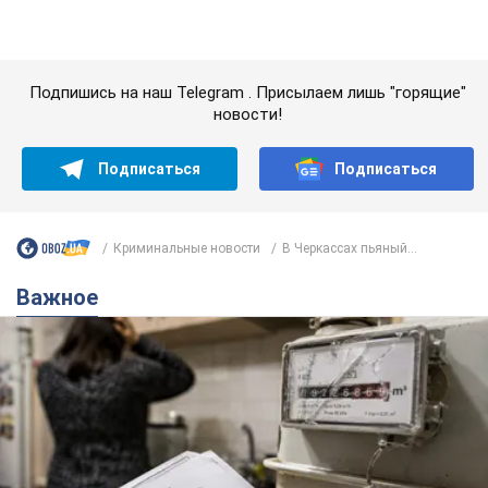
Женщине начислили 729 тыс. грн долга за газ
из-за показаний неисправного счетчика: судья
вынес неожиданное решение
Нужно ли платить долг из-за доначисления
5 часов назад
6,5 т.
"Это Украина напала!" Оксана Вояж
разоблачила киевского поэта,