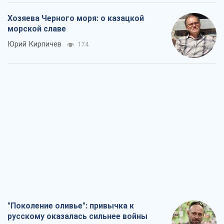
"Поколение оливье": привычка к
русскому оказалась сильнее войны
Руслан Горовой
1,9 т.
Вот конечная цель российского
массированного удара
Игорь Чернецкий
3,3 т.
От Wildberries к ВТБ: как один удар
может запустить цепную реакцию в
России
Братья Капрановы
2,8 т.