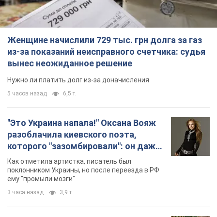
которого "зазомбировали": он даже
русского не знал, а теперь хочет
Как отметила артистка, писатель был
геноцида украинцев
поклонником Украины, но после переезда в РФ
ему "промыли мозги"
3 часа назад
3,9 т.
"Был обессилен": в Украине спасли
раненого грифа, выбравшего для
себя нетипичный маршрут. Фото
Пострадавшую птицу обнаружили на границе
Киевской и Черкасской областей
3 часа назад
2,0 т.