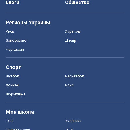
Хоккей
Бокс
Формула-1
Моя школа
ГДЗ
Учебники
Онлайн уроки
ДПА
ЗНО
НМТ
СНГ решебники
Авто
Тест Драйв
Электромобили
Акции
Сервис
Food Oboz