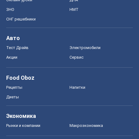
Рецепты
Напитки
Диеты
Экономика
Рынки и компании
Mакроэкономика
MedOboz
Новости медицины
MAMACLUB
Шоу
Афиша
Сплетни
Красота
Мода
Женский Журнал