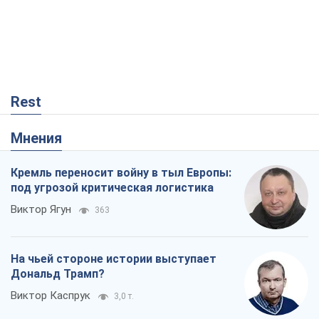
Виктор Ягун
363
На чьей стороне истории выступает
Дональд Трамп?
Виктор Каспрук
3,0 т.
Хозяева Черного моря: о казацкой
морской славе
Юрий Кирпичев
174