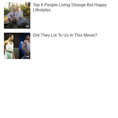
Подпишись на наш Telegram . Присылаем лишь "горящие"
новости!
Подписаться
Подписаться
Криминальные новости
В Черкассах пьяный...
Важное