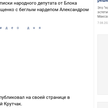
реше
писки народного депутата от Блока
росс
Это "
ещенко с беглым нардепом Александром
дрон
эстети
Макса
7.08.20
идео дня
убликовал на своей странице в
й Крутчак.