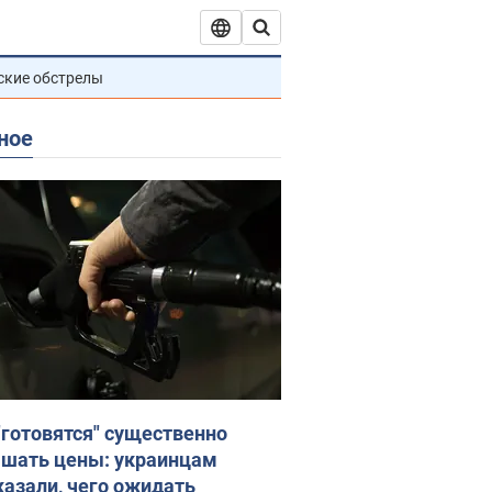
ские обстрелы
ное
"готовятся" существенно
шать цены: украинцам
казали, чего ожидать