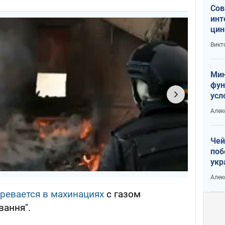
Сов
инт
цин
или
Викт
Тра
Мин
фун
усл
вое
Алек
Чей
поб
укр
чин
Алек
наз
ревается в махинациях
с газом
вання".