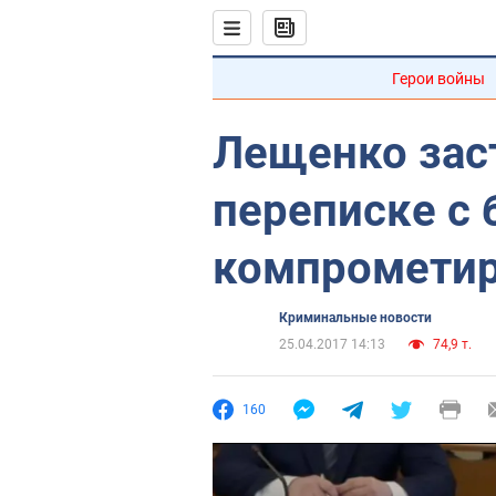
Герои войны
Лещенко зас
переписке с
компромети
Криминальные новости
25.04.2017 14:13
74,9 т.
160