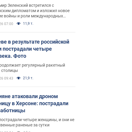
рвью с Безсмертным
ир Зеленский встретился с
нским дипломатом и изложил новое
ие войны и роли международных
ров в борьбе с Россией
11,9 т.
26 07:00
еве в результате российской
и пострадали четыре
века. Фото
продолжает регулярный ракетный
р столицы
21,9 т.
26 09:43
ияне атаковали дроном
ницу в Херсоне: пострадали
аботницы
пострадали четыре женщины, и они не
венные раненые за сутки