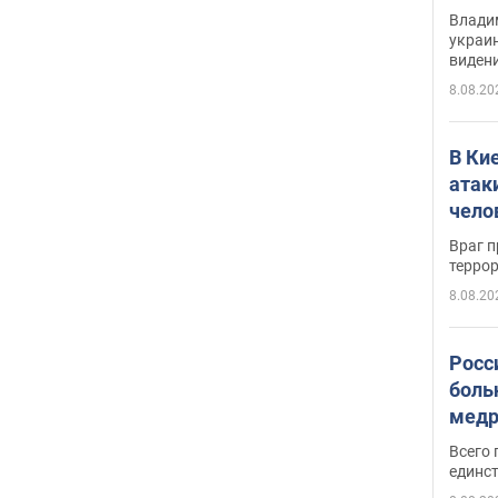
Инте
Владим
украи
виден
партне
8.08.20
В Ки
атак
чело
Враг 
терро
8.08.20
Росс
боль
медр
Всего 
единст