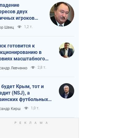
падение
ересов двух
ичных игроков
 тайный план
1,2 т.
ор Швец
мпа и Путина?
ск готовится к
кционированию в
овиях масштабного
нного кризиса
2,8 т.
сандр Левченко
 будет Крым, тот и
едит (NSJ), а
аинских футбольных
овников могут
1,0 т.
сандр Кирш
вать убийцами