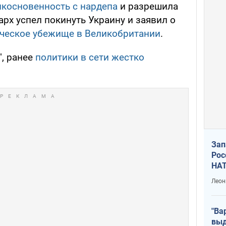
икосновенность с нардепа
и разрешила
арх успел покинуть Украину и заявил о
ическое убежище в Великобритании
.
", ранее
политики в сети жестко
Зап
Рос
НАТ
Леон
"Ва
выд