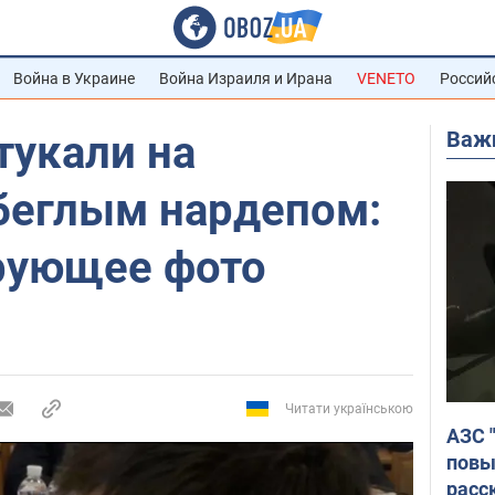
Война в Украине
Война Израиля и Ирана
VENETO
Россий
Важ
тукали на
 беглым нардепом:
рующее фото
Читати українською
АЗС 
повы
расс