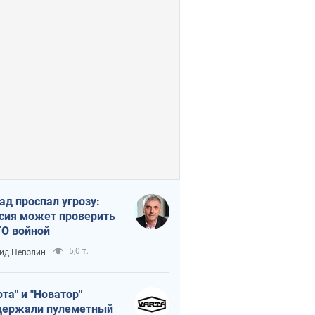
ад проспал угрозу:
сия может проверить
О войной
5,0 т.
ид Невзлин
рта" и "Новатор"
ержали пулеметный