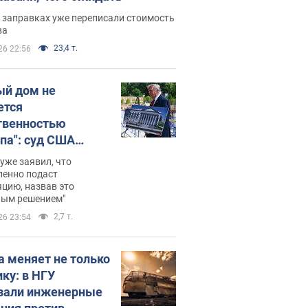
 заправках уже переписали стоимость
ва
23,4 т.
26 22:56
ый дом не
ется
твенностью
па": суд США
становил
уже заявил, что
ительство
ленно подаст
цию, назвав это
ного зала
ным решением"
мостью 400 млн
2,7 т.
26 23:54
аров
а меняет не только
ику: в НГУ
зали инженерные