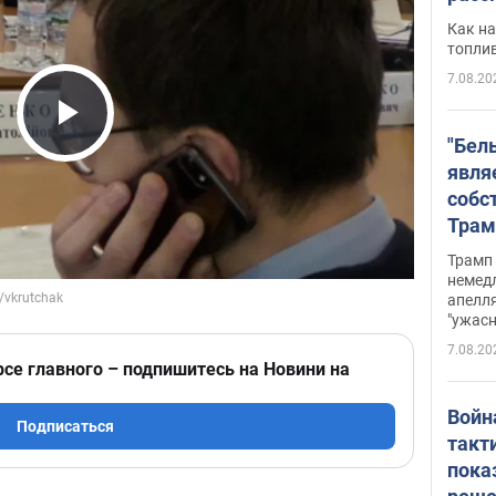
Как на
топли
7.08.20
Play Video
"Бел
явля
собс
Трам
прио
Трамп 
стро
немед
апелля
баль
"ужас
стои
7.08.20
долл
рсе главного – подпишитесь на Новини на
Войн
Подписаться
такт
пока