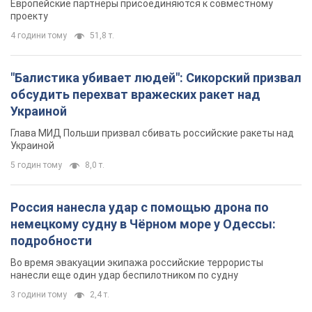
Европейские партнеры присоединяются к совместному
проекту
4 години тому
51,8 т.
"Балистика убивает людей": Сикорский призвал
обсудить перехват вражеских ракет над
Украиной
Глава МИД Польши призвал сбивать российские ракеты над
Украиной
5 годин тому
8,0 т.
Россия нанесла удар с помощью дрона по
немецкому судну в Чёрном море у Одессы:
подробности
Во время эвакуации экипажа российские террористы
нанесли еще один удар беспилотником по судну
3 години тому
2,4 т.