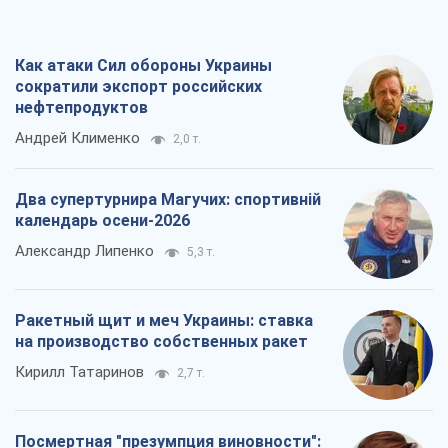
Как атаки Сил обороны Украины
сократили экспорт российских
нефтепродуктов
Андрей Клименко
2,0 т.
Два супертурнира Магучих: спортивній
календарь осени-2026
Александр Липенко
5,3 т.
Ракетный щит и меч Украины: ставка
на производство собственных ракет
Кирилл Татаринов
2,7 т.
Посмертная "презумпция виновности":