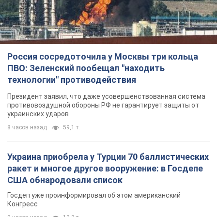
Украина приобрела у Турции 70 баллистических
ракет и многое другое вооружение: в Госдепе
США обнародовали список
Госдеп уже проинформировал об этом американский
Конгресс
9 часов назад
12,3 т.
"Нас услышали лишь одним ухом": в городах
Украины уже 24-й день подряд проходят
митинги в поддержку Федорова. Фото и видео
Антиправительственные выступления с требованием
вернуть Федорова продолжаются до сих пор
9 часов назад
4,8 т.