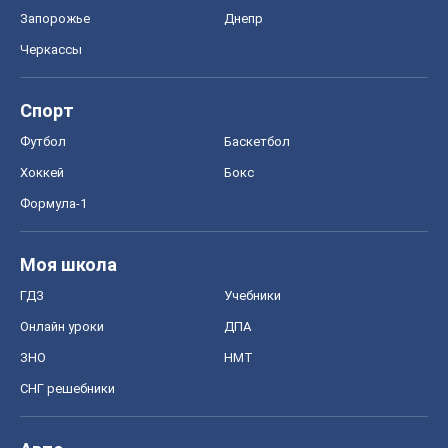
ГДЗ
Учебники
Онлайн уроки
ДПА
ЗНО
НМТ
СНГ решебники
Авто
Тест Драйв
Электромобили
Акции
Сервис
Food Oboz
Рецепты
Напитки
Диеты
Экономика