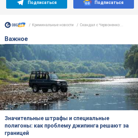
Значительные штрафы и специальные
полигоны: как проблему джипинга решают за
границей
Украине не помешает взять пример со стран Европы
8.08.2026 05:10
2,5 т.
В Прикарпатье после аномальной
жары прошел сильный ливень:
дороги превратились в реки. Видео
Непогода обрушилась на Ивано-Франковскую
область и курортный Буковель
8.08.2026 09:27
36,4 т.