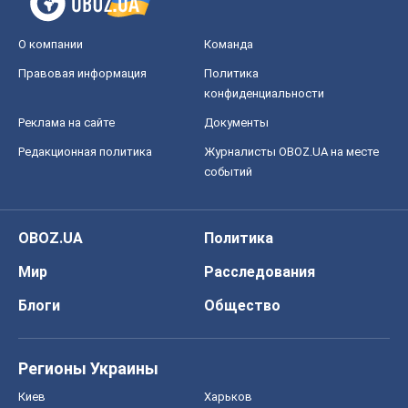
Мир
Расследования
Блоги
Общество
Регионы Украины
Киев
Харьков
Запорожье
Днепр
Черкассы
Спорт
Футбол
Баскетбол
Хоккей
Бокс
Формула-1
Моя школа