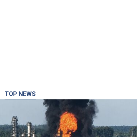
TOP NEWS
Россия сосредоточила у Москвы три кольца
ПВО: Зеленский пообещал "находить
технологии" противодействия
Президент заявил, что даже усовершенствованная система
противовоздушной обороны РФ не гарантирует защиты от
украинских ударов
8 часов назад
59,1 т.