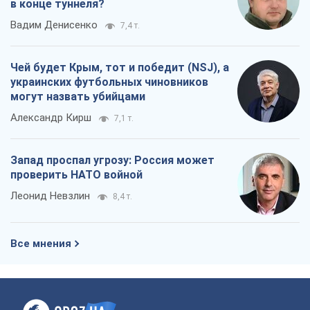
Леонид Невзлин
8,4 т.
Все мнения
О компании
Команда
Правовая информация
Политика
конфиденциальности
Реклама на сайте
Документы
Редакционная политика
Журналисты OBOZ.UA на месте
событий
OBOZ.UA
Политика