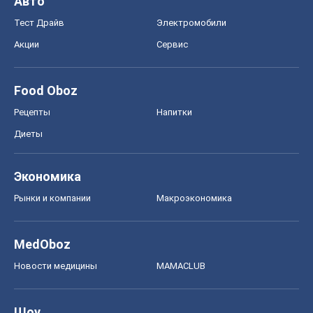
Рынки и компании
Mакроэкономика
MedOboz
Новости медицины
MAMACLUB
Шоу
Афиша
Сплетни
Красота
Мода
Женский Журнал