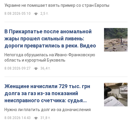
Женщине начислили 729 тыс. грн
долга за газ из-за показаний
неисправного счетчика: судья
вынес неожиданное решение
Нужно ли платить долг из-за доначисления
8.08.2026 14:43
31,8 т.