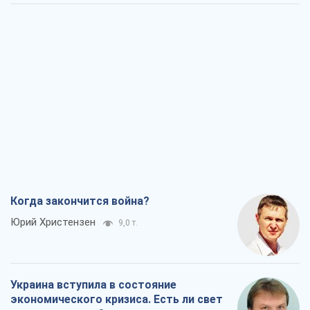
Когда закончится война?
Юрий Христензен
9,0 т.
Украина вступила в состояние
экономического кризиса. Есть ли свет
в конце туннеля?
Вадим Денисенко
7,4 т.
Чей будет Крым, тот и победит (NSJ), а
украинских футбольных чиновников
могут назвать убийцами
Александр Кирш
7,1 т.
Запад проспал угрозу: Россия может
проверить НАТО войной