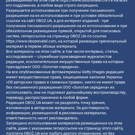
размещенных на этом сайте
https://www.obozrevatel.com
и на всех
его поддоменах, в любом виде строго запрещено.
Разрешается использование при получении письменного
разрешения на их использование и при условии обязательной
ссылки на сайт OBOZ.UA, а для интернет-изданий - при
получении письменного разрешения на их использование и при
обязательном размещении прямой, открытой для поисковых
систем, гиперссылки на страницу OBOZ.UA по ссылке
https://www.obozrevatel.com
, на которой размещен оригинальный
материал в первом абзаце материала.
Все материалы на этом сайте, в том числе интервью, статьи,
исследования – служебные произведения журналистов
редакции, исключительные имущественные права на которые
принадлежат ООО «Золотая середина».
На все опубликованные фотоматериалы Getty Images редакция
имеет имущественные права, защищаемые законом Украины
«Об авторских правах и смежных правах», никто не имеет права
без письменного разрешения ООО «Золотая середина» их
использовать, они не подлежат дальнейшему воспроизводству,
переводу, распространению в любой форме.
Редакция OBOZ.UA может не разделять точку зрения,
изложенную в авторском материале. За достоверность
информации, размещенной в рекламных материалах,
ответственность несет рекламодатель.
Запрещено использование материалов размещенных на этом
сайте, даже с указанием гиперссылки на страницу этого сайта,
логотипа OBOZ.UA или любого другого упоминания, но без