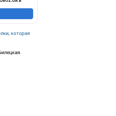
 OBOZ.UA в
лки, которая
Билецкая.