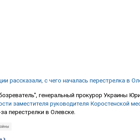
ции рассказали, с чего началась перестрелка в О
бозреватель", генеральный прокурор Украины Юр
ости заместителя руководителя Коростенской ме
за перестрелки в Олевске.
войны
а