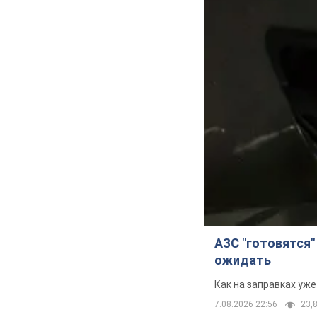
АЗС "готовятся"
ожидать
Как на заправках уж
7.08.2026 22:56
23,8