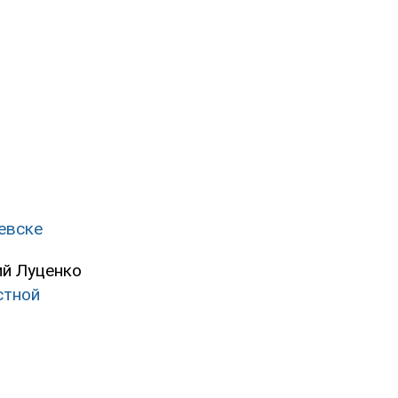
левске
ий Луценко
стной