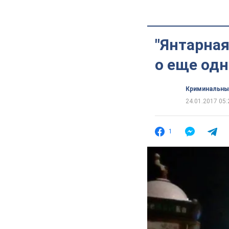
"Янтарная
о еще од
Криминальны
24.01.2017 05:
1