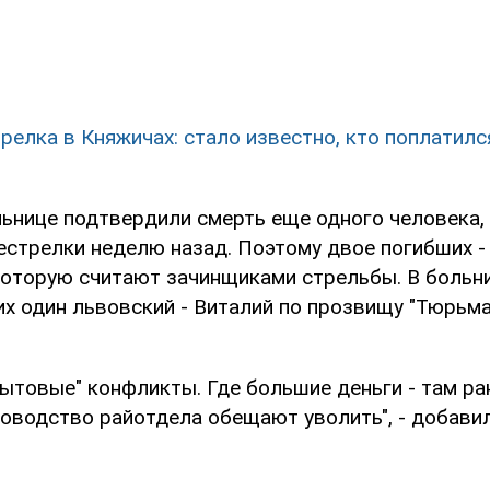
релка в Княжичах: стало известно, кто поплатил
льнице подтвердили смерть еще одного человека,
естрелки неделю назад. Поэтому двое погибших -
 которую считают зачинщиками стрельбы. В больн
их один львовский - Виталий по прозвищу "Тюрьма"
бытовые" конфликты. Где большие деньги - там ра
ководство райотдела обещают уволить", - добави