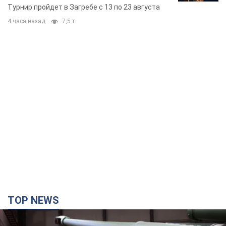
Европы основных спортсменов
Турнир пройдет в Загребе с 13 по 23 августа
4 часа назад
7,5 т.
TOP NEWS