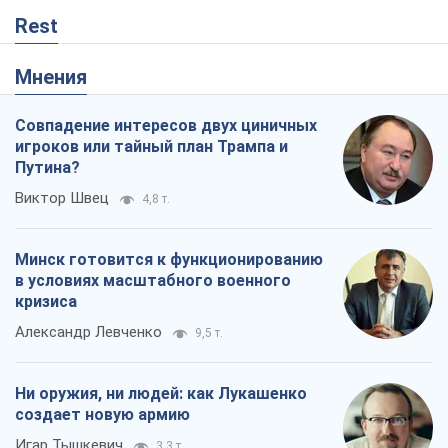
Rest
Мнения
Совпадение интересов двух циничных
игроков или тайный план Трампа и
Путина?
Виктор Швец
4,8 т.
Минск готовится к функционированию
в условиях масштабного военного
кризиса
Александр Левченко
9,5 т.
Ни оружия, ни людей: как Лукашенко
создает новую армию
Игар Тышкевич
3,3 т.