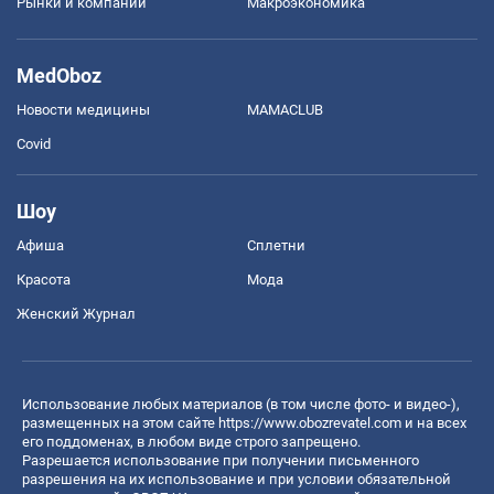
Рынки и компании
Mакроэкономика
MedOboz
Новости медицины
MAMACLUB
Covid
Шоу
Афиша
Сплетни
Красота
Мода
Женский Журнал
Использование любых материалов (в том числе фото- и видео-),
размещенных на этом сайте
https://www.obozrevatel.com
и на всех
его поддоменах, в любом виде строго запрещено.
Разрешается использование при получении письменного
разрешения на их использование и при условии обязательной