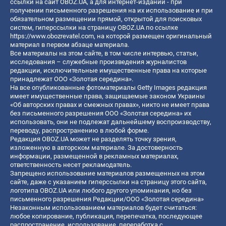
ссылки на сайт OBOZ.UA, а для интернет-изданий - при
получении письменного разрешения на их использование и при
обязательном размещении прямой, открытой для поисковых
систем, гиперссылки на страницу OBOZ.UA по ссылке
https://www.obozrevatel.com
, на которой размещен оригинальный
материал в первом абзаце материала.
Все материалы на этом сайте, в том числе интервью, статьи,
исследования – служебные произведения журналистов
редакции, исключительные имущественные права на которые
принадлежат ООО «Золотая середина».
На все опубликованные фотоматериалы Getty Images редакция
имеет имущественные права, защищаемые законом Украины
«Об авторских правах и смежных правах», никто не имеет права
без письменного разрешения ООО «Золотая середина» их
использовать, они не подлежат дальнейшему воспроизводству,
переводу, распространению в любой форме.
Редакция OBOZ.UA может не разделять точку зрения,
изложенную в авторском материале. За достоверность
информации, размещенной в рекламных материалах,
ответственность несет рекламодатель.
Запрещено использование материалов размещенных на этом
сайте, даже с указанием гиперссылки на страницу этого сайта,
логотипа OBOZ.UA или любого другого упоминания, но без
письменного разрешения Редакции/ООО «Золотая середина»
Незаконным использованием материалов будет считаться:
любое копирование, публикация, перепечатка, последующее
распространение, использование, переработка с