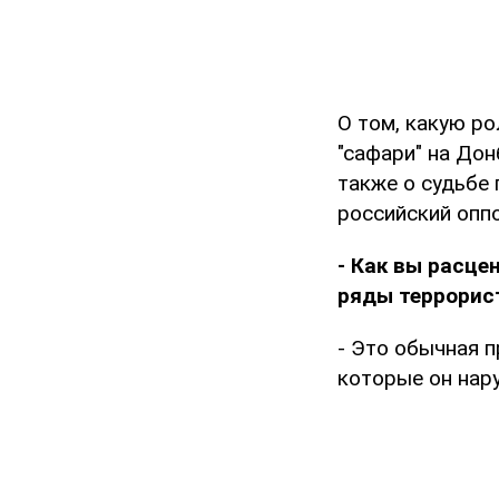
О том, какую р
"сафари" на Дон
также о судьбе 
российский опп
- Как вы расце
ряды террорис
- Это обычная п
которые он нар