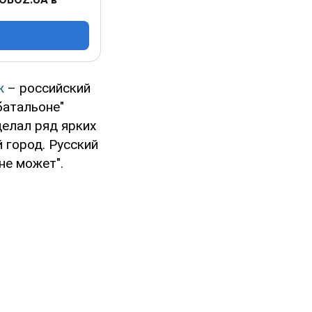
ж
– российский
батальоне"
сделал ряд ярких
й город. Русский
не может".