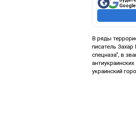
Google
В ряды террори
писатель Захар 
спецназа", в зв
антиукраинских 
украинский горо