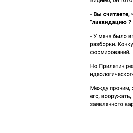
Видимо, он гото
- Вы считаете,
"ликвидацию"?
- У меня было в
разборки. Конку
формирований.
Но Прилепин ре
идеологическог
Между прочим, 
его, вооружать,
заявленного ва