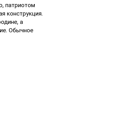
но, патриотом
ая конструкция.
одине, а
ние. Обычное