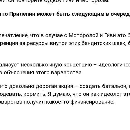
вится повторить судьбу Гиви и Моторолы.
 что Прилепин может быть следующим в очеред
печатление, что в случае с Моторолой и Гиви это
ренция за ресурсы внутри этих бандитских шаек, 
ализует несколько иную концепцию – идеологиче
о объяснения этого варварства.
это довольно дорогая акция – создать батальон,
 одевать, кормить. Я думаю, что он как идеолог э
рварства получил какое-то финансирование.