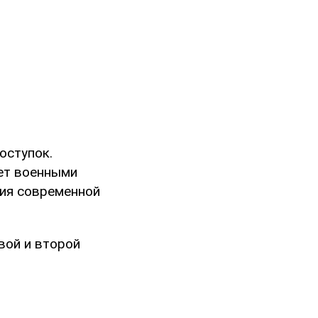
оступок.
ает военными
ния современной
вой и второй