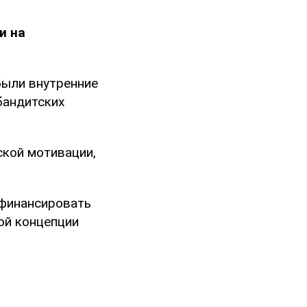
и на
 были внутренние
бандитских
ской мотивации,
 финансировать
той концепции