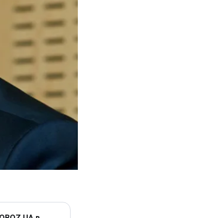
 OBOZ.UA в