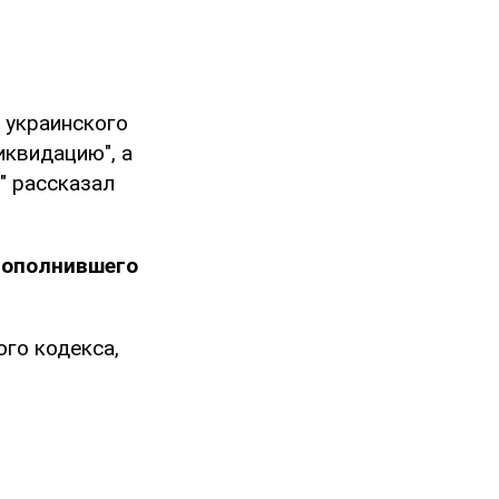
 украинского
иквидацию", а
" рассказал
 пополнившего
ого кодекса,