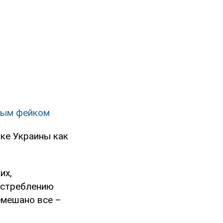
ным фейком
оке Украины как
их,
истреблению
емешано все –