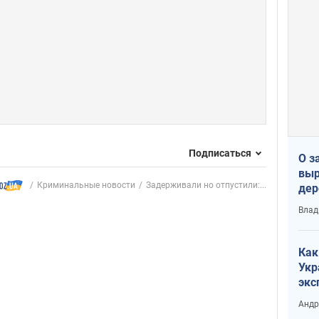
Подписаться
О з
выр
Криминальные новости
Задерживали но отпустили:...
дер
что
Влад
Тер
Как
Укр
экс
неф
Андр