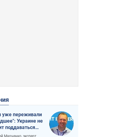
ения
 уже переживали
удшее": Украине не
ит поддаваться
аянию из-за
ей Марченко, эксперт