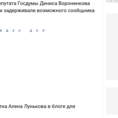
6.08.20
депутата Госдумы Дениса Вороненкова
ли задерживали возможного сообщника
идео дня
ка Алена Лунькова в блоге для