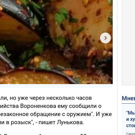
ли, но уже через несколько часов
Мн
убийства Вороненкова ему сообщили о
"Мы
незаконное обращение с оружием". И уже
и х
 в розыск", - пишет Лунькова.
сто
отч
Серг