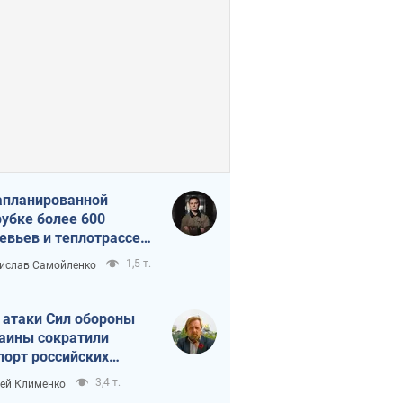
апланированной
убке более 600
евьев и теплотрассе:
 происходит на
1,5 т.
ислав Самойленко
емках в Киеве
 атаки Сил обороны
аины сократили
порт российских
тепродуктов
3,4 т.
ей Клименко