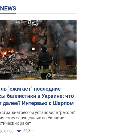
P NEWS
ль "сжигает" последние
сы баллистики в Украине: что
т далее? Интервью с Шарпом
 страна-агрессор установила "рекорд"
личеству запущенных по Украине
стических ракет
39,3 т.
26 07:00