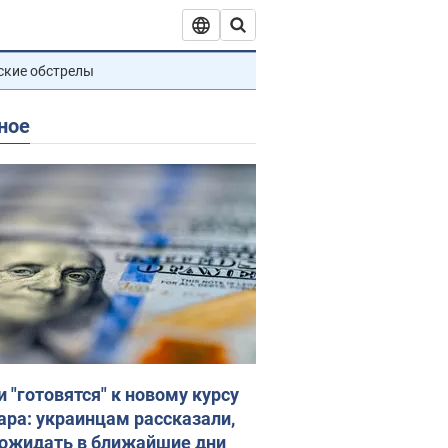
ские обстрелы
ное
и "готовятся" к новому курсу
ара: украинцам рассказали,
 ожидать в ближайшие дни