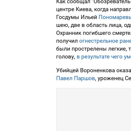
Как сообщал "Обозреватель"
центре Киева, когда направ
Госдумы Ильей
Пономарев
шею, две в область лица, од
Охранник погибшего смерте
получил
огнестрельное ран
были прострелены легкие, т
голову,
в результате чего у
Убийцей Вороненкова оказа
Павел Паршов
, уроженец С