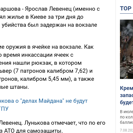
TO
аршова - Ярослав Левенец (именно с
л жилье в Киеве за три дня до
до убийства был задержан на вокзале
е оружия в ячейке на вокзале. Как
о время инкассации ячеек с
ния нашли рюкзак, в котором
вер (7 патронов калибром 7,62) и
тронов, калибром 5,45 мм), а также
ные штаны.
Крем
запа
кова о "делах Майдана" не будут
буде
ГПУ
В июле
по ко
евенец. Лунькова отмечает, что по его
балли
из АТО для самозащиты.
7.08.20