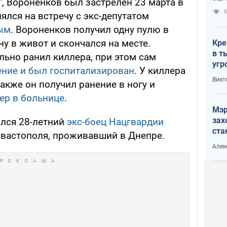
, Вороненков был застрелен 23 марта в
рак
лялся на встречу с экс-депутатом
ым
. Вороненков получил одну пулю в
ну в живот и скончался на месте.
Кре
в т
льно ранил киллера, при этом сам
угр
ение и был госпитализирован
. У киллера
лог
Викт
акже он получил ранение в ногу и
мер в больнице
.
Мэр
зах
лся 28-летний
экс-боец Нацгвардии
ста
евастополя, проживавший в Днепре.
и н
Алек
рей