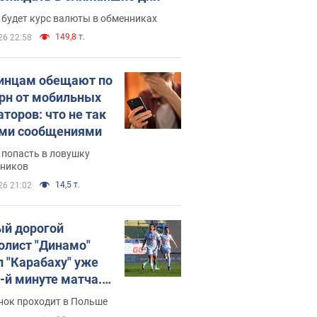
 будет курс валюты в обменниках
149,8 т.
26 22:58
инцам обещают по
грн от мобильных
аторов: что не так
ими сообщениями
 попасть в ловушку
ников
14,5 т.
26 21:02
й дорогой
олист "Динамо"
л "Карабаху" уже
0-й минуте матча.
о
нок проходит в Польше