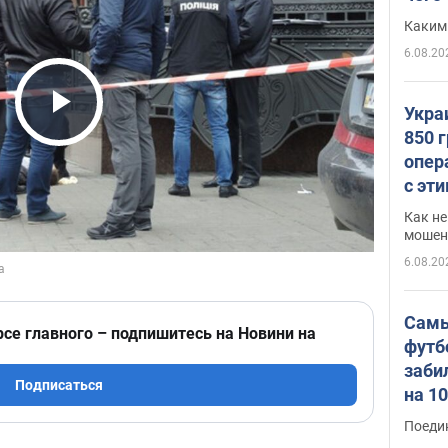
Каким
6.08.20
Укра
Play Video
850 
опер
с эт
Как не
мошен
6.08.20
Самы
рсе главного – подпишитесь на Новини на
футб
заби
Подписаться
на 1
Виде
Поеди