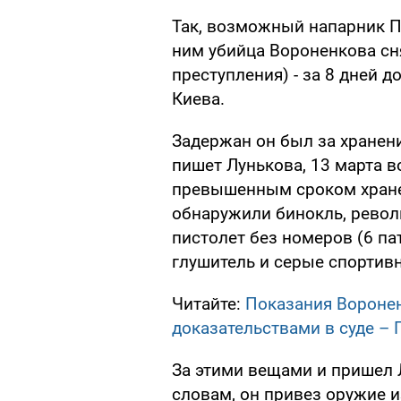
Так, возможный напарник П
ним убийца Вороненкова сня
преступления) - за 8 дней 
Киева.
Задержан он был за хранени
пишет Лунькова, 13 марта в
превышенным сроком хране
обнаружили бинокль, револь
пистолет без номеров (6 па
глушитель и серые спортив
Читайте:
Показания Воронен
доказательствами в суде – 
За этими вещами и пришел Л
словам, он привез оружие 