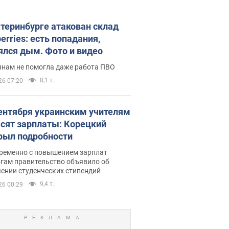
атеринбурге атакован склад
erries: есть попадания,
ялся дым. Фото и видео
янам не помогла даже работа ПВО
8,1 т.
26 07:20
сентября украинским учителям
сят зарплаты: Корецкий
рыл подробности
ременно с повышением зарплат
огам правительство объявило об
ении студенческих стипендий
9,4 т.
26 00:29