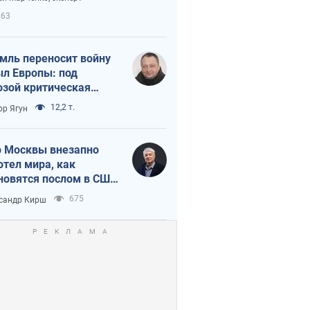
етного террора
663
мль переносит войну
ыл Европы: под
озой критическая
истика
12,2 т.
ор Ягун
 Москвы внезапно
отел мира, как
новятся послом в США
овые украинские топ-
675
сандр Кирш
тинги