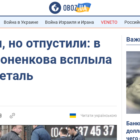
Война в Украине
Война Израиля и Ирана
VENETO
Россий
Важ
 но отпустили: в
роненкова всплыла
еталь
Читати українською
Банк
долл
чего