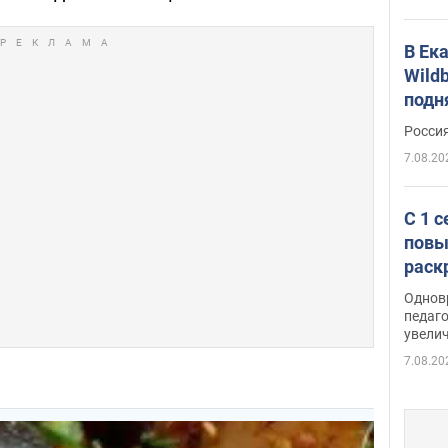
В Ек
Wildb
подн
Росси
7.08.20
С 1 
повы
раск
Однов
педаг
увелич
7.08.20