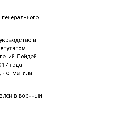
ь генерального
уководство в
депутатом
вгений Дейдей
017 года
 - отметила
авлен в военный