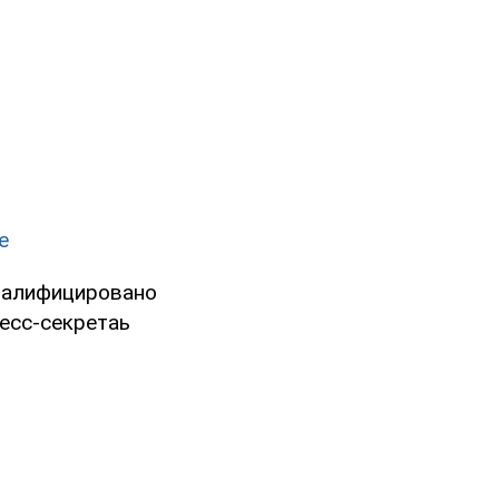
е
квалифицировано
ресс-секретаь