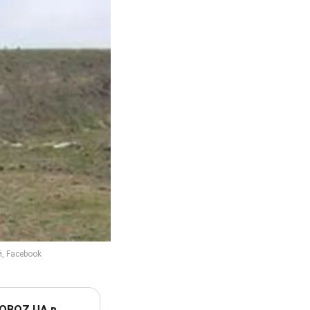
 OBOZ.UA в