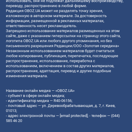
использовать, они не подлежат дальнейшему воспроизводству,
переводу, распространению в любой форме.
Редакция OBOZ.UA может не разделять точку зрения,
изложенную в авторском материале. За достоверность
информации, размещенной в рекламных материалах,
ответственность несет рекламодатель.
Запрещено использование материалов размещенных на этом
сайте, даже с указанием гиперссылки на страницу этого сайта,
логотипа OBOZ.UA или любого другого упоминания, но без
письменного разрешения Редакции/ООО «Золотая середина»
Незаконным использованием материалов будет считаться:
любое копирование, публикация, перепечатка, последующее
распространение, использование, переработка с
использованием, включением в состав других материалов,
распространение, адаптация, перевод и другие подобные
изменения материала.
Название онлайн медиа — «OBOZ.UA»
- субъект в сфере онлайн медиа;
- идентификатор медиа — R40-06156;
- почтовый адрес — ул. Деревообрабатывающая, д. 7, г. Киев,
01013;
- адрес электронной почты —
[email protected]
; - телефон — (044)
585 46 20