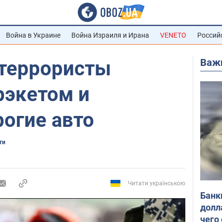
Война в Украине
Война Израиля и Ирана
VENETO
Россий
Важ
 террористы
рэкетом и
огие авто
ти
Читати українською
Банк
долл
чего