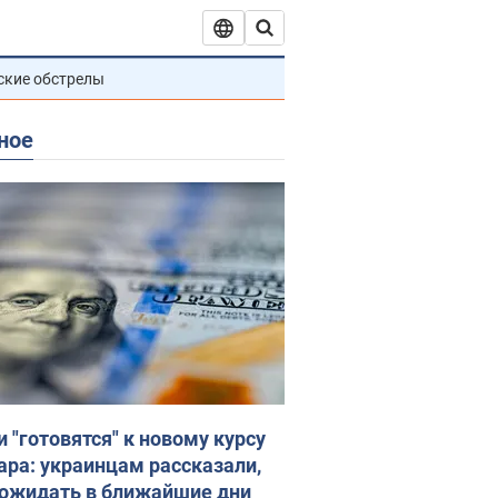
ские обстрелы
ное
и "готовятся" к новому курсу
ара: украинцам рассказали,
 ожидать в ближайшие дни