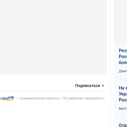
Рез
Рос
бол
Дмит
Подписаться
Не 
Укр
Криминальные новости
В Славянске террористы...
Рос
Викт
Отв