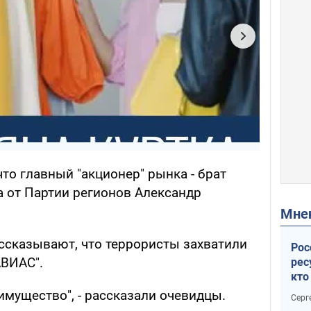
то главный "акционер" рынка - брат
а от Партии регионов Александр
Мн
ссказывают, что террористы захватили
Рос
АВИАС".
рес
кто
дик
 имущество", - рассказали очевидцы.
Серг