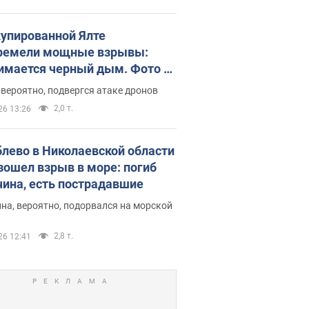
купированной Ялте
ремели мощные взрывы:
имается черный дым. Фото и
о
 вероятно, подвергся атаке дронов
2,0 т.
26 13:26
блево в Николаевской области
зошел взрыв в море: погиб
ина, есть пострадавшие
на, вероятно, подорвался на морской
2,8 т.
26 12:41