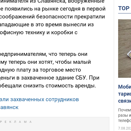
инимателя из Славянска, вооруженные
TO
е появились на рынке сегодня в первой
 соображений безопасности прекратили
Нападающие в это время вынесли из
фисную технику и коробки с
едпринимателям, что теперь они
му теперь они хотят, чтобы малый
ндную плату за торговое место
еньги в захваченное здание СБУ. При
обещали снизить стоимость аренды.
Моби
тари
зли захваченных сотрудников
связ
лавянск
жало
Почем
разы и
телеф
7.08.20