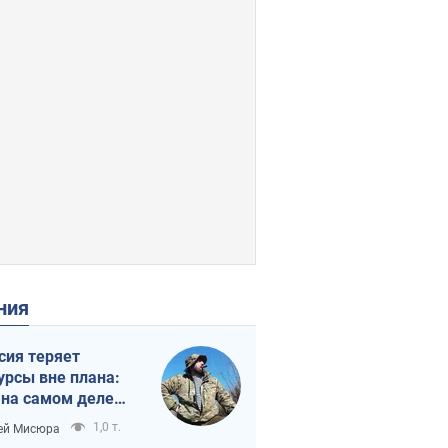
ения
сия теряет
урсы вне плана:
 на самом деле
тует темп войны
1,0 т.
ей Мисюра