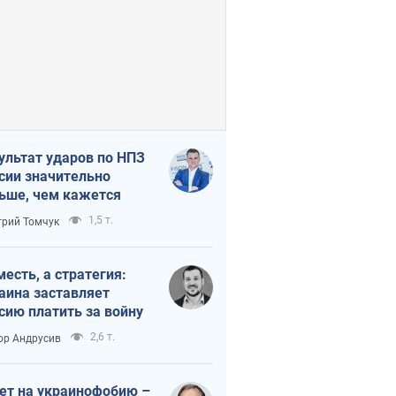
ультат ударов по НПЗ
сии значительно
ьше, чем кажется
1,5 т.
рий Томчук
месть, а стратегия:
аина заставляет
сию платить за войну
2,6 т.
ор Андрусив
ет на украинофобию –