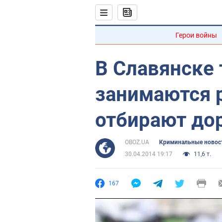
Герои войны
В Славянске
занимаются 
отбирают дор
OBOZ.UA
Криминальные новос
30.04.2014 19:17
11,6 т.
167