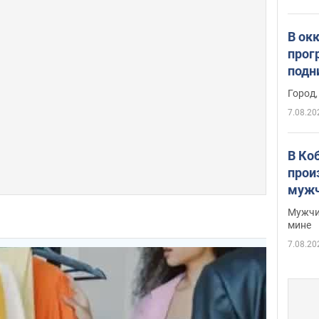
В ок
прог
подн
виде
Город,
7.08.20
В Ко
прои
мужч
Мужчи
мине
7.08.20