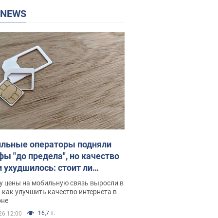
P NEWS
льные операторы подняли
фы "до предела", но качество
и ухудшилось: стоит ли
ваться на цены
у цены на мобильную связь выросли в
 как улучшить качество интернета в
оне
16,7 т.
26 12:00