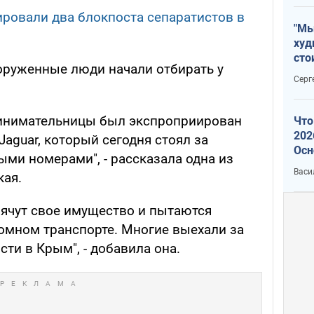
ровали два блокпоста сепаратистов в
"Мы
худ
сто
ооруженные люди начали отбирать у
отч
Серг
.
рак
ринимательницы был экспроприирован
Что
202
aguar, который сегодня стоял за
Осн
ми номерами", - рассказала одна из
нов
Васи
кая.
рячут свое имущество и пытаются
ромном транспорте. Многие выехали за
сти в Крым", - добавила она.