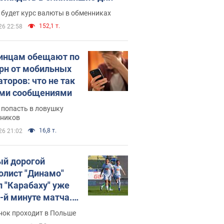
 будет курс валюты в обменниках
152,1 т.
26 22:58
инцам обещают по
грн от мобильных
аторов: что не так
ими сообщениями
 попасть в ловушку
ников
16,8 т.
26 21:02
й дорогой
олист "Динамо"
л "Карабаху" уже
0-й минуте матча.
о
нок проходит в Польше