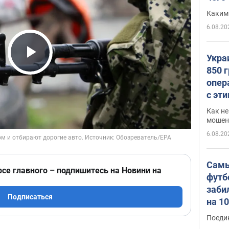
Каким
6.08.20
Укра
Play Video
850 
опер
с эт
Как не
мошен
6.08.20
Самы
рсе главного – подпишитесь на Новини на
футб
заби
Подписаться
на 1
Виде
Поеди