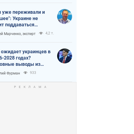
 уже переживали и
шее": Украине не
ит поддаваться
аянию из-за
4,2 т.
ей Марченко, эксперт
етного террора
 ожидает украинцев в
6-2028 годах?
овные выводы из
ых прогнозов от НБУ
933
лий Фурман