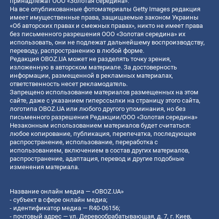
принадлежат ООО «Золотая середина».
На все опубликованные фотоматериалы Getty Images редакция
имеет имущественные права, защищаемые законом Украины
«Об авторских правах и смежных правах», никто не имеет права
без письменного разрешения ООО «Золотая середина» их
использовать, они не подлежат дальнейшему воспроизводству,
переводу, распространению в любой форме.
Редакция OBOZ.UA может не разделять точку зрения,
изложенную в авторском материале. За достоверность
информации, размещенной в рекламных материалах,
ответственность несет рекламодатель.
Запрещено использование материалов размещенных на этом
сайте, даже с указанием гиперссылки на страницу этого сайта,
логотипа OBOZ.UA или любого другого упоминания, но без
письменного разрешения Редакции/ООО «Золотая середина»
Незаконным использованием материалов будет считаться:
любое копирование, публикация, перепечатка, последующее
распространение, использование, переработка с
использованием, включением в состав других материалов,
распространение, адаптация, перевод и другие подобные
изменения материала.
Название онлайн медиа — «OBOZ.UA»
- субъект в сфере онлайн медиа;
- идентификатор медиа — R40-06156;
- почтовый адрес — ул. Деревообрабатывающая, д. 7, г. Киев,