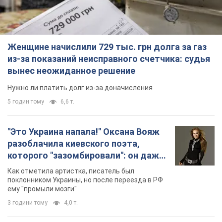
Женщине начислили 729 тыс. грн долга за газ
из-за показаний неисправного счетчика: судья
вынес неожиданное решение
Нужно ли платить долг из-за доначисления
5 годин тому
6,6 т.
"Это Украина напала!" Оксана Вояж
разоблачила киевского поэта,
которого "зазомбировали": он даже
русского не знал, а теперь хочет
Как отметила артистка, писатель был
геноцида украинцев
поклонником Украины, но после переезда в РФ
ему "промыли мозги"
3 години тому
4,0 т.