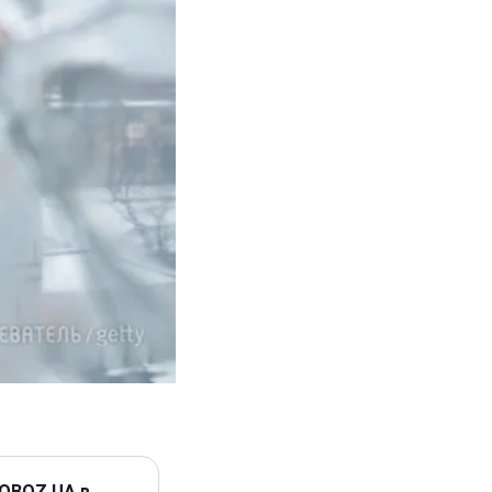
 OBOZ.UA в