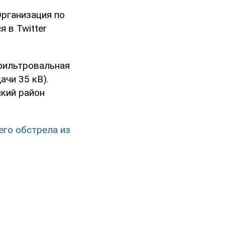
Организация по
 в Twitter
 фильтровальная
ачи 35 кВ).
ский район
его обстрела из