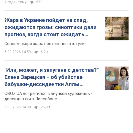
7 годин тому
573
Жара в Украине пойдет на спад,
ожидаются грозы: синоптики дали
прогноз, когда стоит ожидать
изменения погоды
Совсем скоро жара постепенно отступит
5.08.2026 14:59
6,2 т.
"Или, может, я запугана с детства?"
Елена Зарецкая – об убийстве
бабушки-диссидентки Аллы
Горской, критике сына Стуса и
OBOZ.UA встретился с внучкой художницы-
бегстве в Португалию с пятью
диссидентки в Лиссабоне
детьми
5.08.2026 04:00
25,9 т.