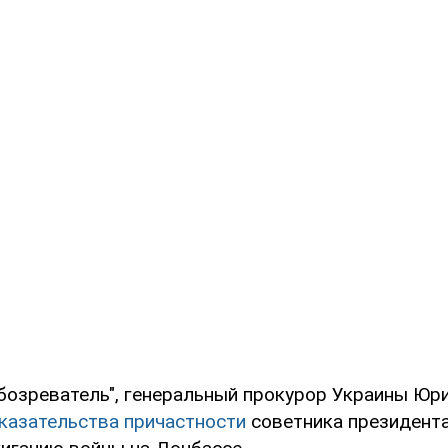
бозреватель", генеральный прокурор Украины Юр
казательства причастности
советника президента