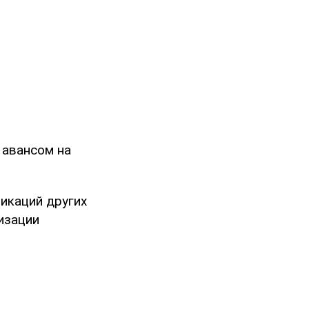
 авансом на
икаций других
изации