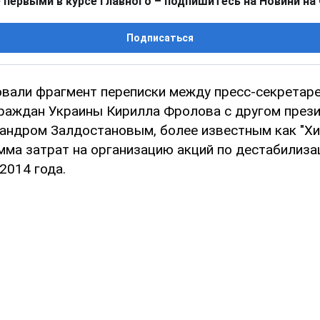
 первыми в курсе главного – подпишитесь на Новини на
Подписаться
овали фрагмент переписки между пресс-секретар
раждан Украины Кирилла Фролова с другом през
андром Залдостановым, более известным как "Хир
мма затрат на организацию акций по дестабилиза
2014 года.