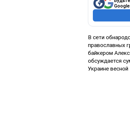
Будьте
Google
В сети обнарод
православных г
байкером Алекс
обсуждается су
Украине весной 