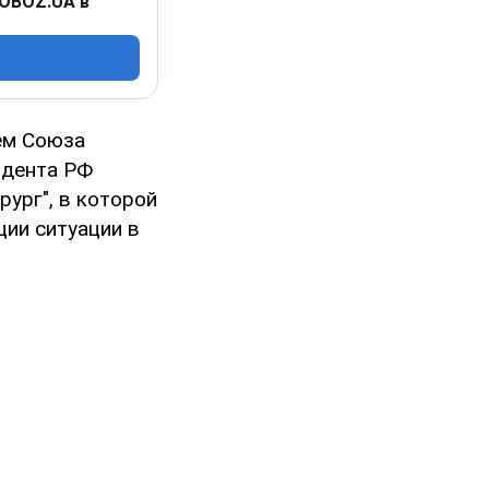
 OBOZ.UA в
ем Союза
идента РФ
ург", в которой
ции ситуации в