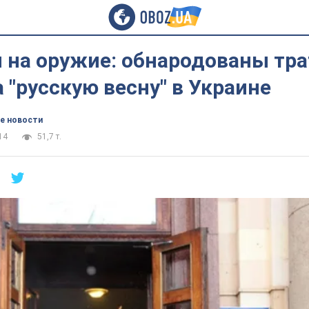
ч на оружие: обнародованы тр
 "русскую весну" в Украине
е новости
14
51,7 т.