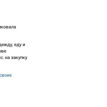
иковала
ежду, еду и
ове
. на закупку
 своих