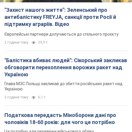
"Захист нашого життя": Зеленський про
антибалістику FREYJA, санкції проти Росії й
підтримку аграріїв. Відео
Європейські партнери долучаються до спільного проєкту
2 години тому
29,9 т.
"Балістика вбиває людей": Сікорський закликав
обговорити перехоплення ворожих ракет над
Україною
Глава МЗС Польщі закликав до збиття російських ракет над
Україною
3 години тому
6,1 т.
Податкова передасть Міноборони дані про
чоловіків 18-60 років: для чого це потрібно
Це потрібно для перевірки військового обліку