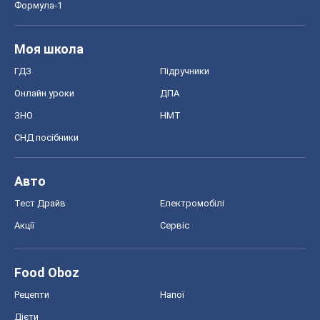
Формула-1
Моя школа
ГДЗ
Підручники
Онлайн уроки
ДПА
ЗНО
НМТ
СНД посібники
Авто
Тест Драйв
Електромобілі
Акції
Сервіс
Food Oboz
Рецепти
Напої
Дієти