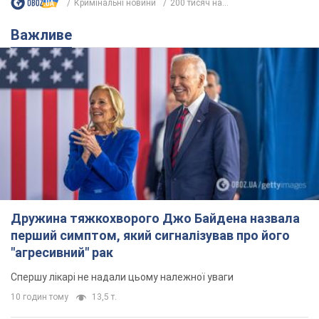
Кримінальні новини
200 тисяч на...
Важливе
Дружина тяжкохворого Джо Байдена назвала
перший симптом, який сигналізував про його
"агресивний" рак
Спершу лікарі не надали цьому належної уваги
10 годин тому
13,5 т.