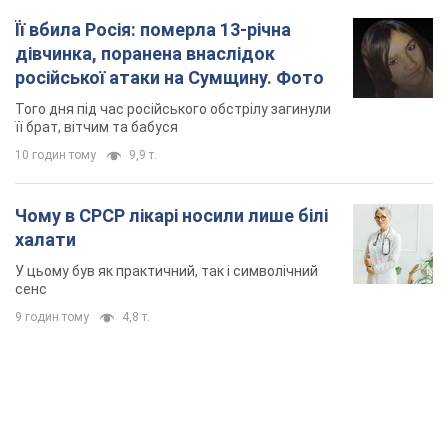
Її вбила Росія: померла 13-річна
дівчинка, поранена внаслідок
російської атаки на Сумщину. Фото
Того дня під час російського обстрілу загинули
її брат, вітчим та бабуся
10 годин тому
9,9 т.
Чому в СРСР лікарі носили лише білі
халати
У цьому був як практичний, так і символічний
сенс
9 годин тому
4,8 т.