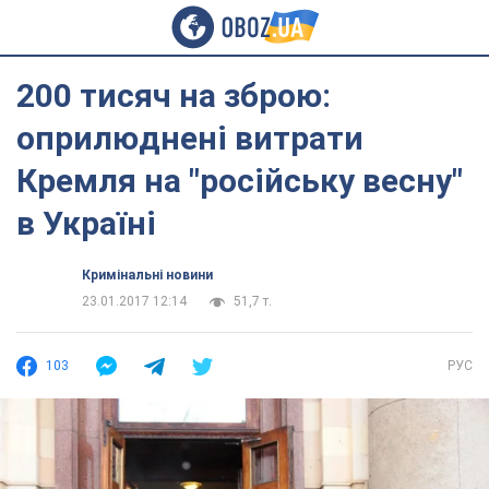
200 тисяч на зброю:
оприлюднені витрати
Кремля на "російську весну"
в Україні
Кримінальні новини
23.01.2017 12:14
51,7 т.
103
РУС