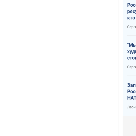
Рос
рес
кто
дик
Серг
"Мы
худ
сто
отч
Серг
рак
Зап
Рос
НАТ
Леон