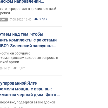
нском направлении
ический дискомфорт: как это
 это перерастает в кризис для всей
ось
ировки
27,0 т.
роект
7.08.2026 16:40
отаем над тем, чтобы
чить комплекты с ракетами
ПВО": Зеленский заслушал
ад Драпатого и объявил о
ности, он обсудил с
х мерах
окомандующим кадровые вопросы в
нской армии
3,8 т.
26 14:51
купированной Ялте
ремели мощные взрывы:
имается черный дым. Фото и
о
 вероятно, подвергся атаке дронов