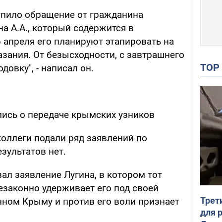
тупило обращение от гражданина
а А.А., который содержится в
апреля его планируют этапировать на
зания. От безысходности, с завтрашнего
TO
довку", - написал он.
лись о передаче крымских узников
коллеги подали ряд заявлений по
езультатов нет.
ал заявление Лугина, в котором тот
незаконно удерживает его под своей
Трет
ном Крыму и против его воли признает
для 