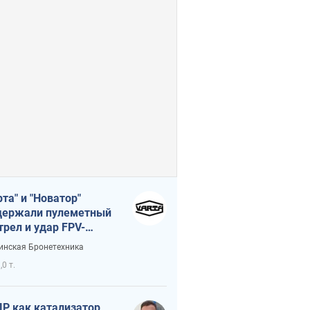
рта" и "Новатор"
ержали пулеметный
трел и удар FPV-
на, сохранив жизнь
инская Бронетехника
церу ВСУ
,0 т.
Р как катализатор