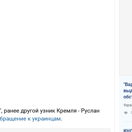
"Ва
выд
обс
дро
Укра
офи
, ранее другой узник Кремля - Руслан
1
обращение к украинцам
.
КНД