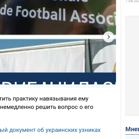
7.08.20
тить практику навязывания ему
 немедленно решить вопрос о его
Мн
ый документ об украинских узниках