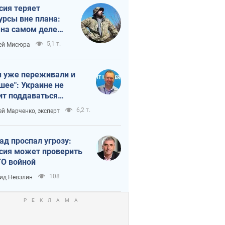
сия теряет
урсы вне плана:
 на самом деле
тует темп войны
5,1 т.
ей Мисюра
 уже переживали и
шее": Украине не
ит поддаваться
аянию из-за
6,2 т.
ей Марченко, эксперт
етного террора
ад проспал угрозу:
сия может проверить
О войной
108
ид Невзлин