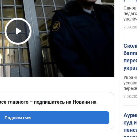
Однов
педаг
увелич
7.08.20
Play Video
Скол
балл
пере
укра
июле
Украи
назв
услови
перех
7.08.20
рсе главного – подпишитесь на Новини на
Аури
Подписаться
суд 
пенс