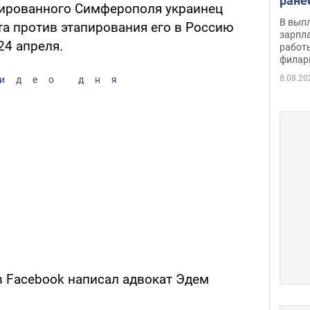
ране
ированного Симферополя украинец
скол
В вып
та против этапирования его в Россию
певи
зарпла
24 апреля.
работ
филар
8.08.20
идео дня
в Facebook написал адвокат Эдем