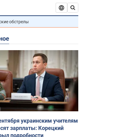
ские обстрелы
ное
сентября украинским учителям
сят зарплаты: Корецкий
рыл подробности