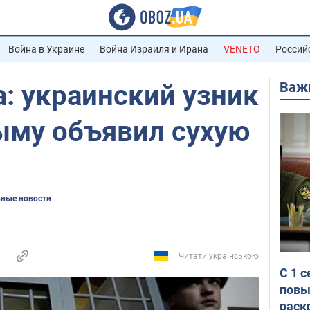
Война в Украине
Война Израиля и Ирана
VENETO
Россий
Важ
: украинский узник
ыму объявил сухую
ные новости
Читати українською
С 1 
повы
раск