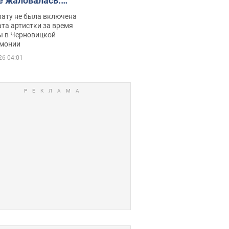
е жаловалась:
ько получала
лату не была включена
ца
та артистки за время
ы в Черновицкой
монии
26 04:01