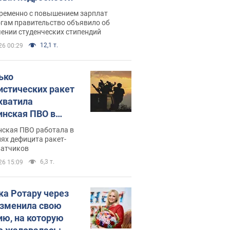
ременно с повышением зарплат
огам правительство объявило об
ении студенческих стипендий
12,1 т.
26 00:29
ько
истических ракет
хватила
инская ПВО в
: в Минобороны
нская ПВО работала в
али цифру
ях дефицита ракет-
ватчиков
6,3 т.
26 15:09
ка Ротару через
изменила свою
ию, на которую