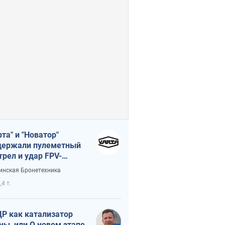
рта" и "Новатор"
ержали пулеметный
трел и удар FPV-
на, сохранив жизнь
инская Бронетехника
церу ВСУ
,4 т.
Р как катализатор
ны, или О новом этапе