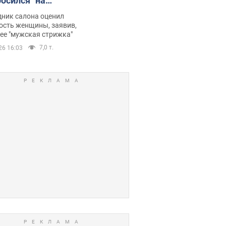
росился" на
ину после
дник салона оценил
отерапии,
ость женщины, заявив,
нее "мужская стрижка"
орелся скандал.
7,0 т.
26 16:03