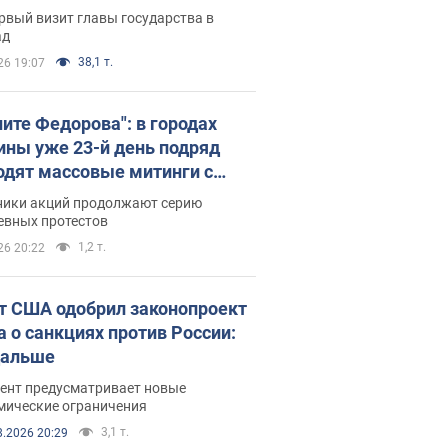
рвый визит главы государства в
ад
38,1 т.
26 19:07
ните Федорова": в городах
ины уже 23-й день подряд
одят массовые митинги с
атами. Фото и видео
ники акций продолжают серию
евных протестов
1,2 т.
26 20:22
т США одобрил законопроект
а о санкциях против России:
дальше
ент предусматривает новые
мические ограничения
3,1 т.
8.2026 20:29