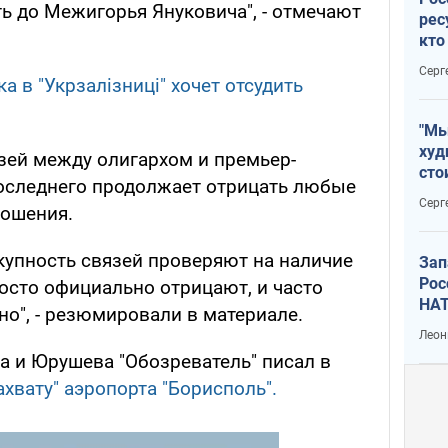
ть до Межигорья Януковича", - отмечают
рес
кто
дик
Серг
 в "Укрзалізниці" хочет отсудить
"Мы
худ
язей между олигархом и премьер-
сто
оследнего продолжает отрицать любые
отч
Серг
ношения.
рак
купность связей проверяют на наличие
Зап
Рос
осто официально отрицают, и часто
НАТ
но", - резюмировали в материале.
Леон
а и Юрушева "Обозреватель" писал в
ахвату" аэропорта "Борисполь".