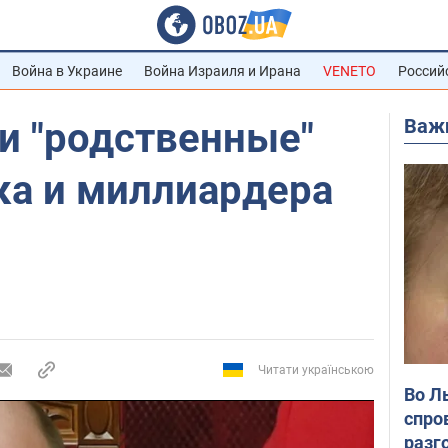
Война в Украине
Война Израиля и Ирана
VENETO
Россий
Важ
и "родственные"
ка и миллиардера
Читати українською
Во Л
спро
разг