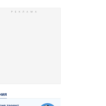
ения
сия теряет