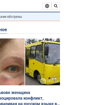
ские обстрелы
ное
ьвове женщина
воцировала конфликт,
оваривая на русском языке в