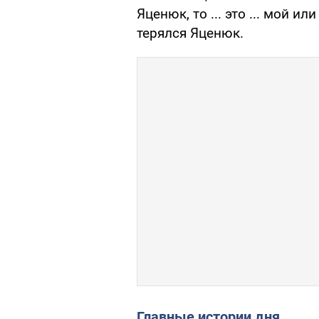
Яценюк, то ... это ... мой 
терялся Яценюк.
Главные истории дня