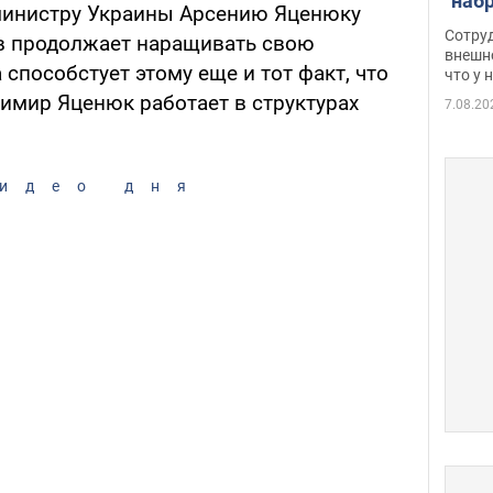
"наб
инистру Украины Арсению Яценюку
женщ
Сотру
 продолжает наращивать свою
хими
внешн
 способстует этому еще и тот факт, что
что у 
разг
имир Яценюк работает в структурах
Фото
7.08.20
идео дня