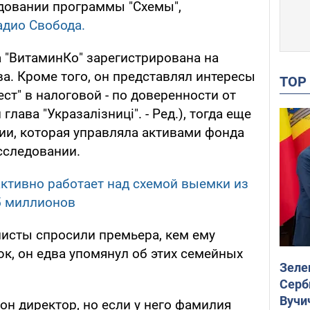
едовании программы "Схемы",
адио Свобода.
"ВитаминКо" зарегистрирована на
а. Кроме того, он представлял интересы
TO
т" в налоговой - по доверенности от
ава "Укразалізниці". - Ред.), тогда еще
ии, которая управляла активами фонда
асследовании.
активно работает над схемой выемки из
5 миллионов
листы спросили премьера, кем ему
к, он едва упомянул об этих семейных
Зеле
Серб
Вучи
 он директор, но если у него фамилия