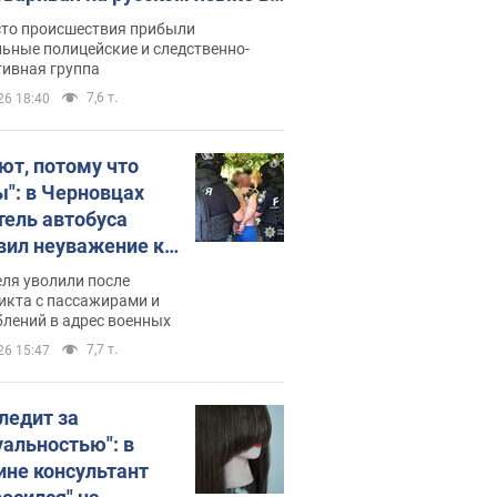
рутке: полиция составила
сто происшествия прибыли
нистративный протокол.
ьные полицейские и следственно-
тивная группа
о
7,6 т.
26 18:40
ют, потому что
ы": в Черновцах
тель автобуса
вил неуважение к
инским военным и
ля уволили после
тился за это.
икта с пассажирами и
лений в адрес военных
о
7,7 т.
26 15:47
следит за
уальностью": в
ине консультант