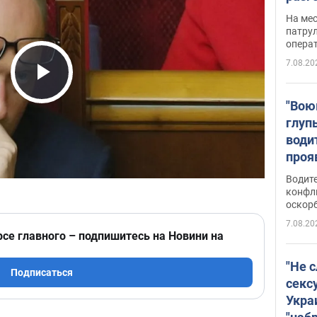
марш
На ме
адми
патрул
опера
Виде
7.08.20
Play Video
"Вою
глуп
води
проя
укра
Водите
попла
конфл
оскорб
Виде
7.08.20
рсе главного – подпишитесь на Новини на
"Не 
Подписаться
секс
Укра