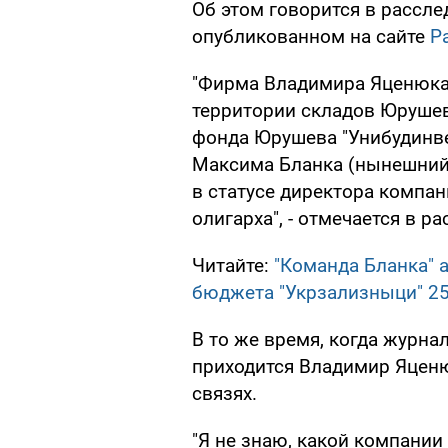
Об этом говорится в рассл
опубликованном на сайте
Р
"Фирма Владимира Яценюка 
территории складов Юрушев
фонда Юрушева "Унибудинвес
Максима Бланка (нынешний гл
в статусе директора компан
олигарха", - отмечается в р
Читайте:
"Команда Бланка" 
бюджета "Укрзализныци" 2
В то же время, когда журна
приходится Владимир Яценю
связях.
"Я не знаю, какой компании