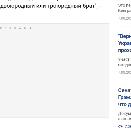
или двоюродный или троюродный брат", -
Это пе
Белгр
7.08.20
"Вер
Укра
прох
плак
Участ
ежедн
7.08.20
Сена
Грэм
что 
Докум
эконо
7.0