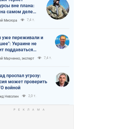
урсы вне плана:
 на самом деле
тует темп войны
7,4 т.
ей Мисюра
 уже переживали и
шее": Украине не
ит поддаваться
аянию из-за
7,4 т.
ей Марченко, эксперт
етного террора
ад проспал угрозу:
сия может проверить
О войной
2,0 т.
ид Невзлин