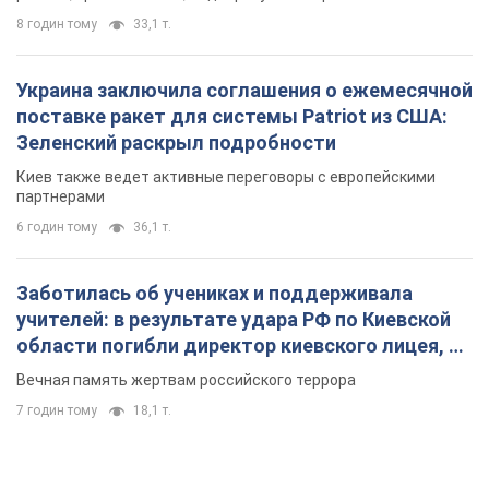
8 годин тому
33,1 т.
Украина заключила соглашения о ежемесячной
поставке ракет для системы Patriot из США:
Зеленский раскрыл подробности
Киев также ведет активные переговоры с европейскими
партнерами
6 годин тому
36,1 т.
Заботилась об учениках и поддерживала
учителей: в результате удара РФ по Киевской
области погибли директор киевского лицея, её
муж и внук
Вечная память жертвам российского террора
7 годин тому
18,1 т.