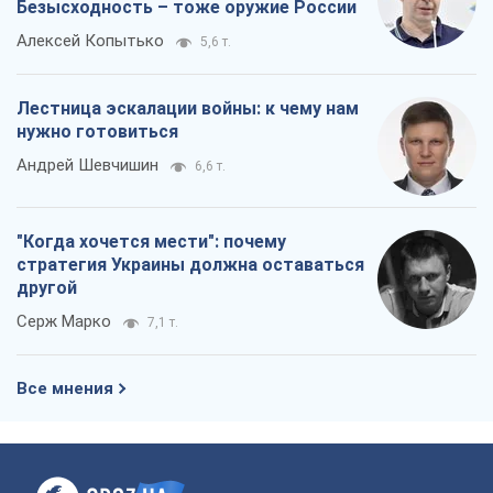
"Когда хочется мести": почему
стратегия Украины должна оставаться
другой
Серж Марко
7,1 т.
Все мнения
О компании
Команда
Правовая информация
Политика
конфиденциальности
Реклама на сайте
Документы
Редакционная политика
Журналисты OBOZ.UA на месте
событий