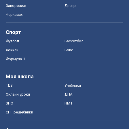
Формула-1
Моя школа
ГДЗ
Учебники
Онлайн уроки
ДПА
ЗНО
НМТ
СНГ решебники
Авто
Тест Драйв
Электромобили
Акции
Сервис
Food Oboz
Рецепты
Напитки
Диеты