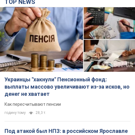
Украинцы "хакнули" Пенсионный фонд:
выплаты массово увеличивают из-за исков, но
денег не хватает
Как пересчитывают пенсии
годину тому
28,3 т.
Под атакой был НПЗ: в российском Ярославле
прогремела серия взрывов. Фото и видео
В промзоне фиксирует несколько очагов пожара
годину тому
1,7 т.
ВСУ отминусовали ещё 1330 оккупантов и
сбили более 1800 российских БПЛА – Генштаб
Численность путинской армии сокращается