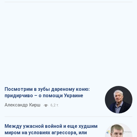
Посмотрим в зубы дареному коню:
придирчиво – о помощи Украине
Александр Кирш
6,2 т.
Между ужасной войной и еще худшим
миром на условиях агрессора, или
Безысходность – тоже оружие России
Алексей Копытько
5,6 т.
Лестница эскалации войны: к чему нам
нужно готовиться
Андрей Шевчишин
6,6 т.