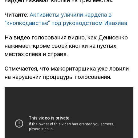
нардеп нажимал кнопки на трех местах.
Читайте:
Активисты уличили нардепа в
"кнопкодавстве" под руководством Ивахива
На видео голосования видно, как Денисенко
нажимает кроме своей кнопки на пустых
местах слева и справа.
Отмечается, что мажоритарщика уже ловили
на нарушении процедуры голосования.