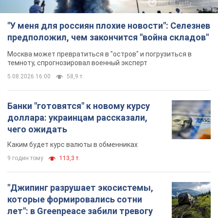
Банки "готовятся" к новому курсу
доллара: украинцам рассказали,
чего ожидать
Каким будет курс валюты в обменниках
9 годин тому
113,3 т.
"Джипинг разрушает экосистемы,
которые формировались сотни
лет": в Greenpeace забили тревогу
В высокогорье расположены альпийские и
субальпийские луга – редкие природные
комплексы, которые формировались на протяжении сотен
лет
9 годин тому
1,0 т.