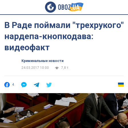
В Раде поймали "трехрукого"
нардепа-кнопкодава:
видеофакт
Криминальные новости
24.03.2017 10:00
7,8 т.
4