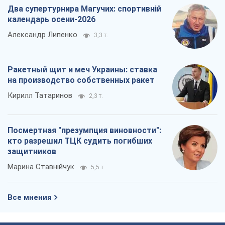
Два супертурнира Магучих: спортивній
календарь осени-2026
Александр Липенко
3,3 т.
Ракетный щит и меч Украины: ставка
на производство собственных ракет
Кирилл Татаринов
2,3 т.
Посмертная "презумпция виновности":
кто разрешил ТЦК судить погибших
защитников
Марина Ставнійчук
5,5 т.
Все мнения