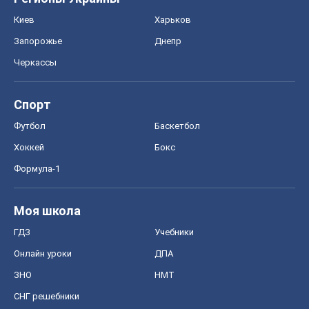
Киев
Харьков
Запорожье
Днепр
Черкассы
Спорт
Футбол
Баскетбол
Хоккей
Бокс
Формула-1
Моя школа
ГДЗ
Учебники
Онлайн уроки
ДПА
ЗНО
НМТ
СНГ решебники