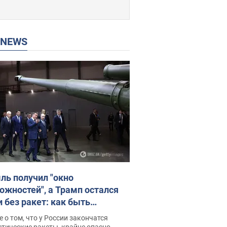
P NEWS
ль получил "окно
ожностей", а Трамп остался
и без ракет: как быть
ине? Интервью с Мельником
 о том, что у России закончатся
тические ракеты, крайне опасно,