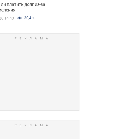
я вынес
ли платить долг из-за
иданное решение
исления
30,4 т.
26 14:43