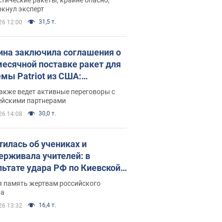
ркнул эксперт
31,5 т.
26 12:00
ина заключила соглашения о
есячной поставке ракет для
емы Patriot из США:
нский раскрыл подробности
акже ведет активные переговоры с
ейскими партнерами
30,0 т.
26 14:08
тилась об учениках и
ерживала учителей: в
льтате удара РФ по Киевской
сти погибли директор
я память жертвам российского
ского лицея, её муж и внук
ра
16,4 т.
26 13:32