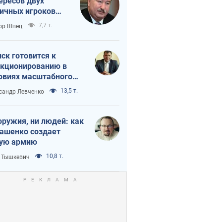
ересов двух
ичных игроков
 тайный план
7,7 т.
ор Швец
мпа и Путина?
ск готовится к
кционированию в
овиях масштабного
нного кризиса
13,5 т.
сандр Левченко
оружия, ни людей: как
ашенко создает
ую армию
10,8 т.
 Тышкевич