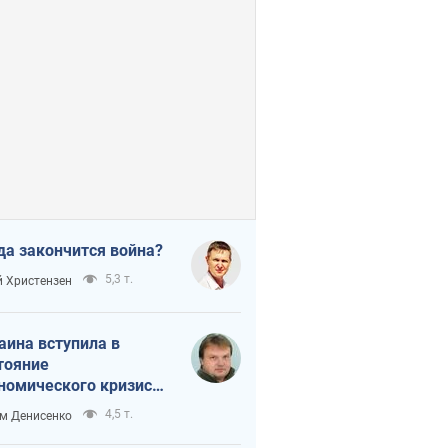
да закончится война?
5,3 т.
 Христензен
аина вступила в
тояние
номического кризиса.
ь ли свет в конце
4,5 т.
м Денисенко
неля?