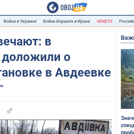
Война в Украине
Война Израиля и Ирана
VENETO
Россий
Важ
вечают: в
 доложили о
тановке в Авдеевке
ти
Знач
спец
проб