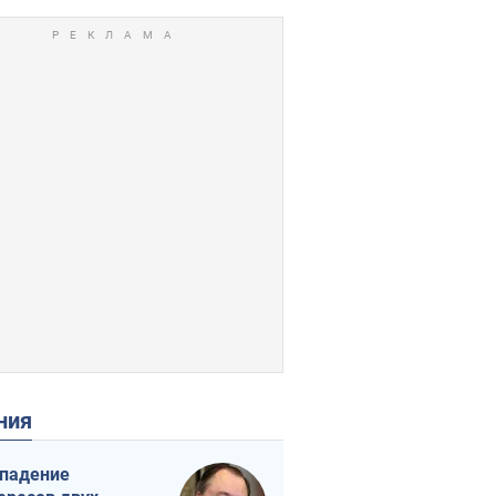
ения
падение