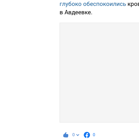
глубоко обеспокоились
кров
в Авдеевке.
0
0