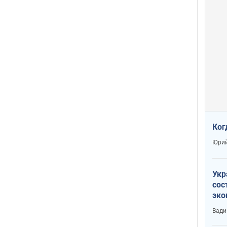
Ког
Юрий
Укр
сос
эко
Ест
Вади
тун