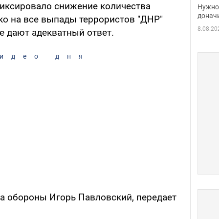
судь
иксировало снижение количества
Нужно 
неож
донач
ко на все выпады террористов "ДНР"
8.08.20
 дают адекватный ответ.
идео дня
а обороны Игорь Павловский, передает