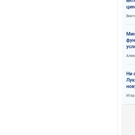
инт
цин
или
Викт
Тра
Мин
фун
усл
вое
Алек
Ни 
Лук
нов
Игар