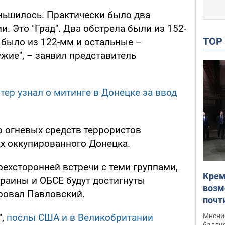
ньшилось. Практически было два
и. Это "Град". Два обстрела были из 152-
TO
 было из 122-мм и остальные –
жие", – заявил представитель
тер узнал о митинге в Донецке за ввод
о огневых средств террористов
ах оккупированного Донецка.
трехсторонней встречи с теми группами,
Крем
краины и ОБСЕ будут достигнуты
возм
ровал Павловский.
почт
Укра
Мнение
",
послы США и в Великобритании
баллис