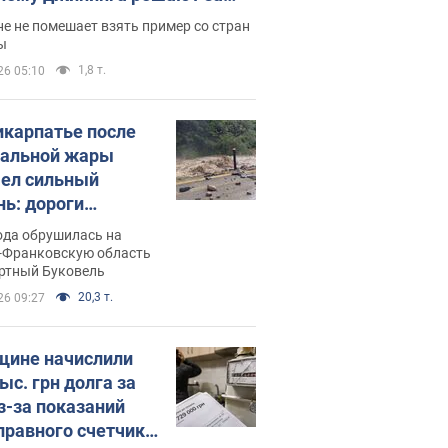
ицей
е не помешает взять пример со стран
ы
1,8 т.
26 05:10
икарпатье после
альной жары
ел сильный
нь: дороги
ратились в реки.
ода обрушилась на
о
-Франковскую область
ортный Буковель
20,3 т.
26 09:27
ине начислили
ыс. грн долга за
из-за показаний
правного счетчика: