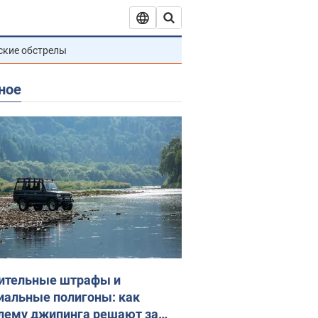
ские обстрелы
ное
ительные штрафы и
иальные полигоны: как
лему джипинга решают за