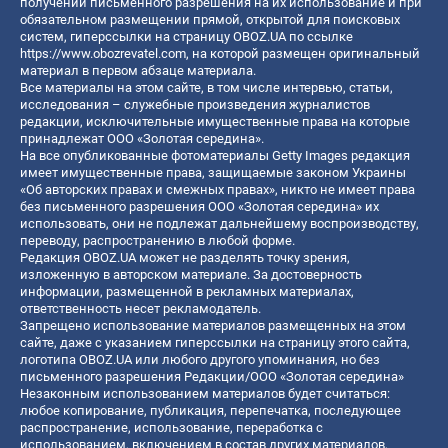
получении письменного разрешения на их использование и при
обязательном размещении прямой, открытой для поисковых
систем, гиперссылки на страницу OBOZ.UA по ссылке
https://www.obozrevatel.com
, на которой размещен оригинальный
материал в первом абзаце материала.
Все материалы на этом сайте, в том числе интервью, статьи,
исследования – служебные произведения журналистов
редакции, исключительные имущественные права на которые
принадлежат ООО «Золотая середина».
На все опубликованные фотоматериалы Getty Images редакция
имеет имущественные права, защищаемые законом Украины
«Об авторских правах и смежных правах», никто не имеет права
без письменного разрешения ООО «Золотая середина» их
использовать, они не подлежат дальнейшему воспроизводству,
переводу, распространению в любой форме.
Редакция OBOZ.UA может не разделять точку зрения,
изложенную в авторском материале. За достоверность
информации, размещенной в рекламных материалах,
ответственность несет рекламодатель.
Запрещено использование материалов размещенных на этом
сайте, даже с указанием гиперссылки на страницу этого сайта,
логотипа OBOZ.UA или любого другого упоминания, но без
письменного разрешения Редакции/ООО «Золотая середина»
Незаконным использованием материалов будет считаться:
любое копирование, публикация, перепечатка, последующее
распространение, использование, переработка с
использованием, включением в состав других материалов,