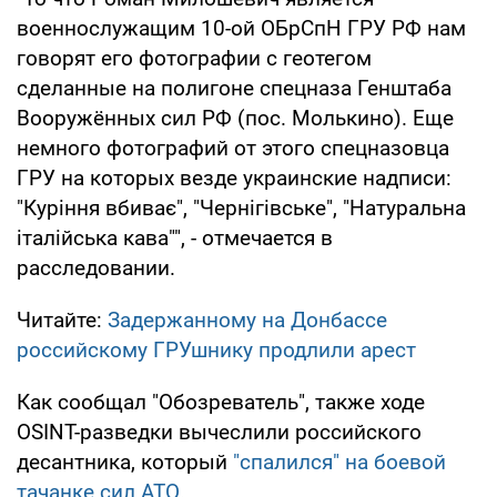
военнослужащим 10-ой ОБрСпН ГРУ РФ нам
говорят его фотографии с геотегом
сделанные на полигоне спецназа Генштаба
Вооружённых сил РФ (пос. Молькино). Еще
немного фотографий от этого спецназовца
ГРУ на которых везде украинские надписи:
"Куріння вбиває", "Чернігівське", "Натуральна
італійська кава"", - отмечается в
расследовании.
Читайте:
Задержанному на Донбассе
российскому ГРУшнику продлили арест
Как сообщал "Обозреватель", также ходе
OSINT-разведки вычеслили российского
десантника, который
"спалился" на боевой
тачанке сил АТО
.