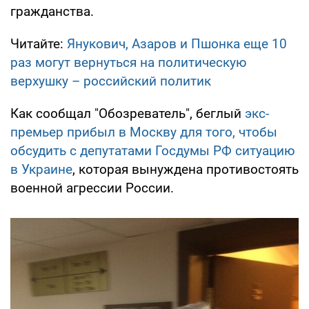
гражданства.
Читайте:
Янукович, Азаров и Пшонка еще 10
раз могут вернуться на политическую
верхушку – российский политик
Как сообщал "Обозреватель", беглый
экс-
премьер прибыл в Москву для того, чтобы
обсудить с депутатами Госдумы РФ ситуацию
в Украине
, которая вынуждена противостоять
военной агрессии России.