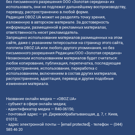
без письменного разрешения ООО «Золотая середина» их
использовать, они не подлежат дальнейшему воспроизводству,
переводу, распространению в любой форме.
Редакция OBOZ.UA может не разделять точку зрения,
изложенную в авторском материале. За достоверность
информации, размещенной в рекламных материалах,
ответственность несет рекламодатель.
Запрещено использование материалов размещенных на этом
сайте, даже с указанием гиперссылки на страницу этого сайта,
логотипа OBOZ.UA или любого другого упоминания, но без
письменного разрешения Редакции/ООО «Золотая середина»
Незаконным использованием материалов будет считаться:
любое копирование, публикация, перепечатка, последующее
распространение, использование, переработка с
использованием, включением в состав других материалов,
распространение, адаптация, перевод и другие подобные
изменения материала.
Название онлайн медиа — «OBOZ.UA»
- субъект в сфере онлайн медиа;
- идентификатор медиа — R40-06156;
- почтовый адрес — ул. Деревообрабатывающая, д. 7, г. Киев,
01013;
- адрес электронной почты —
[email protected]
; - телефон — (044)
585 46 20