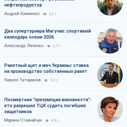
нефтепродуктов
Андрей Клименко
2,3 т.
Два супертурнира Магучих: спортивній
календарь осени-2026
Александр Липенко
6,7 т.
Ракетный щит и меч Украины: ставка
на производство собственных ракет
Кирилл Татаринов
3,0 т.
Посмертная "презумпция виновности":
кто разрешил ТЦК судить погибших
защитников
Марина Ставнійчук
6,9 т.