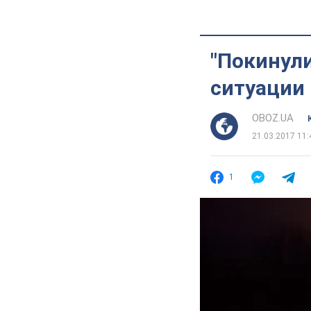
"Покинули
ситуации
OBOZ.UA
21.03.2017 11:
1