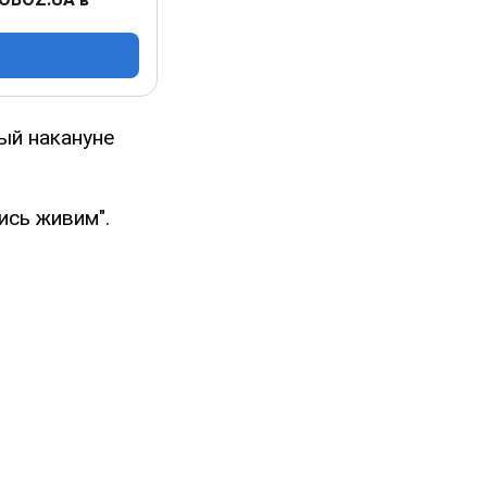
рый накануне
сь живим".