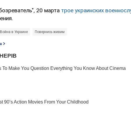
бозреватель", 20 марта
трое украинских военнос
ения.
Война в Украине
Повернись живим
а