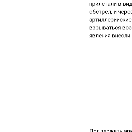
прилетали в ви
обстрел, и чер
артиллерийские 
взрываться воз
явления внесли 
Поддержать а