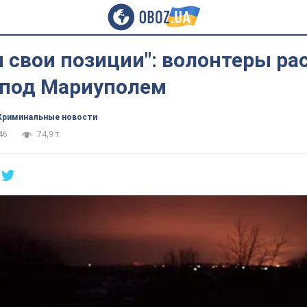
 свои позиции": волонтеры ра
 под Мариуполем
Криминальные новости
46
74,9 т.