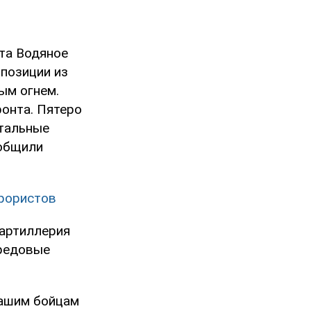
кта Водяное
позиции из
ым огнем.
ронта. Пятеро
стальные
ообщили
ррористов
 артиллерия
ередовые
нашим бойцам