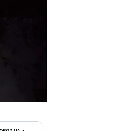
 OBOZ.UA в