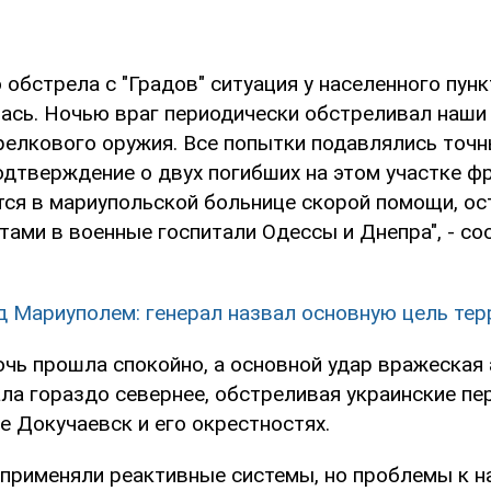
обстрела с "Градов" ситуация у населенного пун
ась. Ночью враг периодически обстреливал наши 
релкового оружия. Все попытки подавлялись точн
одтверждение о двух погибших на этом участке ф
тся в мариупольской больнице скорой помощи, о
тами в военные госпитали Одессы и Днепра", - с
д Мариуполем: генерал назвал основную цель те
очь прошла спокойно, а основной удар вражеская
ла гораздо севернее, обстреливая украинские п
е Докучаевск и его окрестностях.
 применяли реактивные системы, но проблемы к 