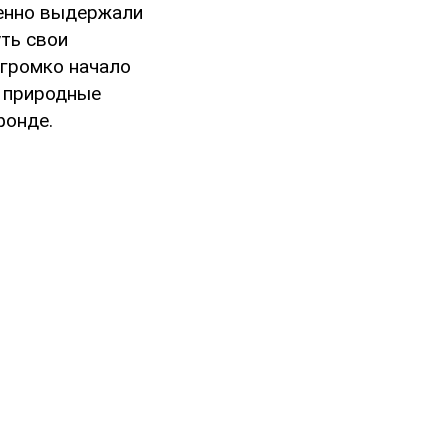
венно выдержали
ть свои
 громко начало
е природные
фонде.