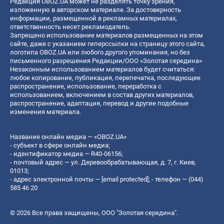
Редакция OBOZ.UA может не разделять точку зрения,
изложенную в авторском материале. За достоверность
информации, размещенной в рекламных материалах,
ответственность несет рекламодатель.
Запрещено использование материалов размещенных на этом
сайте, даже с указанием гиперссылки на страницу этого сайта,
логотипа OBOZ.UA или любого другого упоминания, но без
письменного разрешения Редакции/ООО «Золотая середина»
Незаконным использованием материалов будет считаться:
любое копирование, публикация, перепечатка, последующее
распространение, использование, переработка с
использованием, включением в состав других материалов,
распространение, адаптация, перевод и другие подобные
изменения материала.
Название онлайн медиа — «OBOZ.UA»
- субъект в сфере онлайн медиа;
- идентификатор медиа — R40-06156;
- почтовый адрес — ул. Деревообрабатывающая, д. 7, г. Киев,
01013;
- адрес электронной почты —
[email protected]
; - телефон — (044)
585 46 20
© 2026 Все права защищены, ООО "Золотая середина".