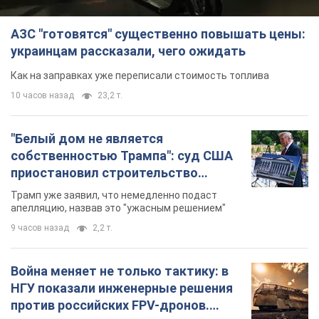
АЗС "готовятся" существенно повышать цены:
украинцам рассказали, чего ожидать
Как на заправках уже переписали стоимость топлива
10 часов назад
23,2 т.
"Белый дом не является
собственностью Трампа": суд США
приостановил строительство
бального зала стоимостью 400 млн
Трамп уже заявил, что немедленно подаст
долларов
апелляцию, назвав это "ужасным решением"
9 часов назад
2,2 т.
Война меняет не только тактику: в
НГУ показали инженерные решения
против российских FPV-дронов.