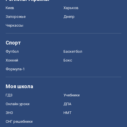
Киев
Харьков
Запорожье
Днепр
Черкассы
Спорт
Футбол
Баскетбол
Хоккей
Бокс
Формула-1
Моя школа
ГДЗ
Учебники
Онлайн уроки
ДПА
ЗНО
НМТ
СНГ решебники