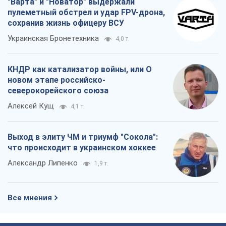
"Варта" и "Новатор" выдержали
пулеметный обстрел и удар FPV-дрона,
сохранив жизнь офицеру ВСУ
Украинская Бронетехника
4,0 т.
КНДР как катализатор войны, или О
новом этапе российско-
северокорейского союза
Алексей Кущ
4,1 т.
Выход в элиту ЧМ и триумф "Сокола":
что происходит в украинском хоккее
Александр Липенко
1,9 т.
Все мнения