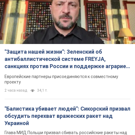
санкциях против России и поддержке аграриев.
Видео
Европейские партнеры присоединяются к совместному
проекту
2 часа назад
34,1 т.
"Балистика убивает людей": Сикорский призвал
обсудить перехват вражеских ракет над
Украиной
Глава МИД Польши призвал сбивать российские ракеты над
Украиной
3 часа назад
6,8 т.
"Мама учила меня, что отчаяние — это зло": в
городах Украины уже 22-й день подряд
проходят массовые митинги за возвращение
Федорова. Фото и видео
В разных регионах страны люди по-прежнему выходят на
акции