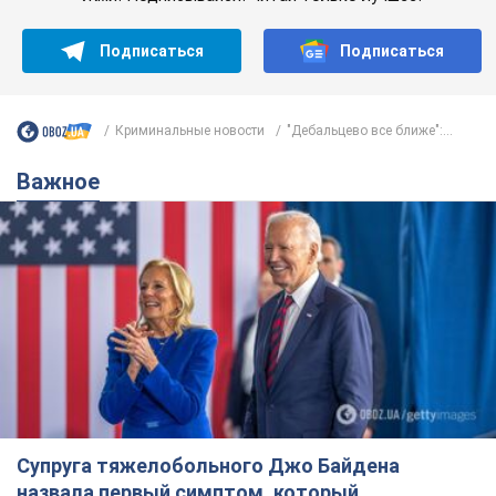
Супруга тяжелобольного Джо Байдена
назвала первый симптом, который
сигнализировал о его "агрессивном" раке
Сначала врачи не обратили на это должного внимания
10 часов назад
13,8 т.
Отпуск Леси Никитюк в Карпатах
обернулся скандалом: почему
ведущую несправедливо захейтили