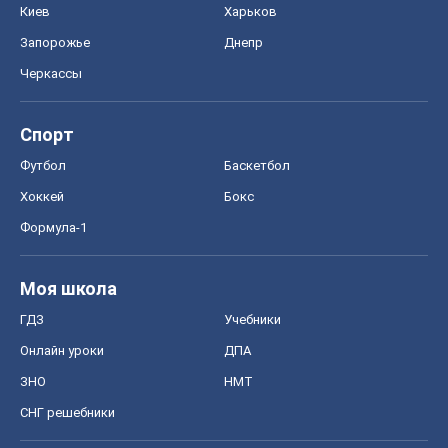
Формула-1
Моя школа
ГДЗ
Учебники
Онлайн уроки
ДПА
ЗНО
НМТ
СНГ решебники
Авто
Тест Драйв
Электромобили
Акции
Сервис
Food Oboz
Рецепты
Напитки