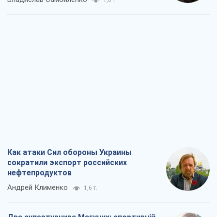
Как атаки Сил обороны Украины
сократили экспорт российских
нефтепродуктов
Андрей Клименко
1,6 т.
Два супертурнира Магучих: спортивній
календарь осени-2026
Александр Липенко
3,6 т.
Ракетный щит и меч Украины: ставка
на производство собственных ракет
Кирилл Татаринов
2,3 т.