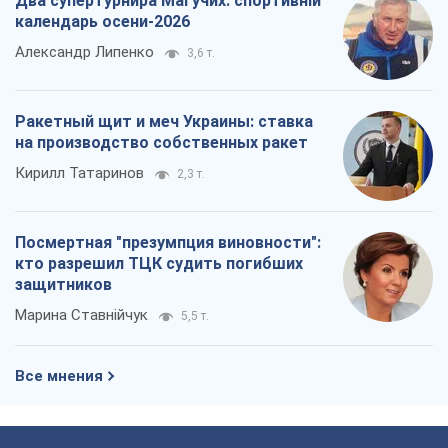
Посмертная "презумпция виновности":
кто разрешил ТЦК судить погибших
защитников
Марина Ставнійчук
5,5 т.
Все мнения
О компании
Команда
Правовая информация
Политика
конфиденциальности
Реклама на сайте
Документы
Редакционная политика
Журналисты OBOZ.UA на месте