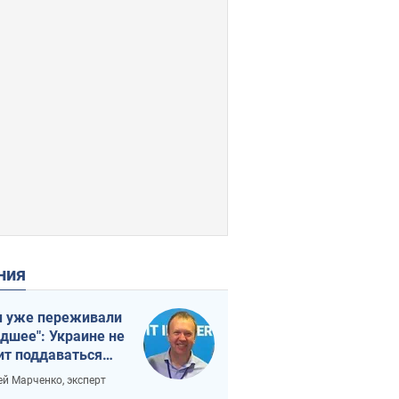
ения
 уже переживали
удшее": Украине не
ит поддаваться
аянию из-за
ей Марченко, эксперт
етного террора