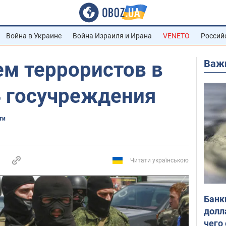
Война в Украине
Война Израиля и Ирана
VENETO
Россий
Важ
ем террористов в
4 госучреждения
ти
Читати українською
Банк
долл
чего