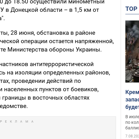
.00 до 18.50 осуществили минометный
TO
У в Донецкой области – в 1,5 км от
".
ты, 28 июня, обстановка в районе
ческой операции остается напряженной,
йте Министерства обороны Украины.
участников антитеррористической
сь на изоляции определенных районов,
тах, проведении действий по
 населенных пунктов от боевиков,
Крем
 границы в восточных областях
запа
ведомстве.
буде
В июле
по ко
балли
7.08.20