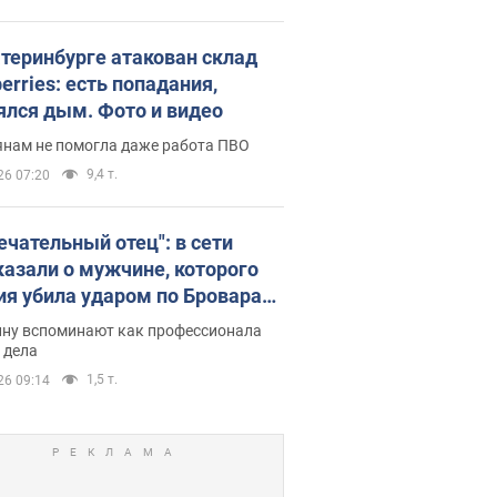
атеринбурге атакован склад
erries: есть попадания,
ялся дым. Фото и видео
янам не помогла даже работа ПВО
9,4 т.
26 07:20
ечательный отец": в сети
казали о мужчине, которого
ия убила ударом по Броварам.
ну вспоминают как профессионала
 дела
1,5 т.
26 09:14