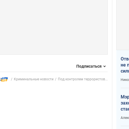
Отв
не 
Подписаться
сил
гос
Криминальные новости
Под контролем террористов...
Нико
Мэр
зах
ста
и н
Алек
рей