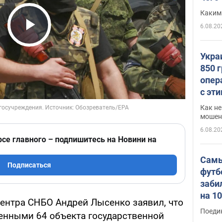
Каким
6.08.20
Play Video
Укра
850 
опер
с эт
Как не
мошен
6.08.20
рсе главного – подпишитесь на Новини на
Самы
Подписаться
футб
заби
на 1
ентра СНБО Андрей Лысенко заявил, что
Виде
Поеди
ченными 64 объекта государственной