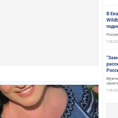
В Ек
Wildb
подн
Росси
7.08.20
"Зам
расс
Росс
Фото
Мужчи
своего
7.08.20