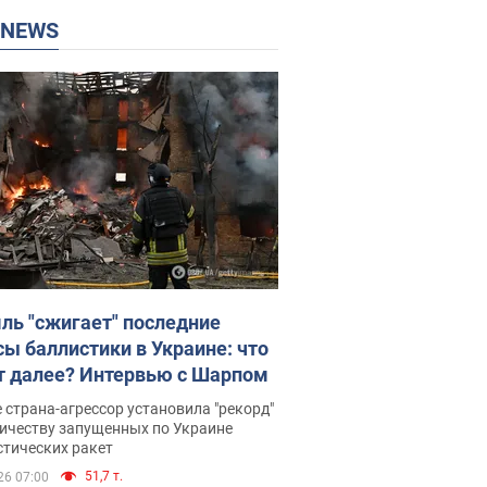
P NEWS
ль "сжигает" последние
сы баллистики в Украине: что
т далее? Интервью с Шарпом
 страна-агрессор установила "рекорд"
личеству запущенных по Украине
стических ракет
51,7 т.
26 07:00