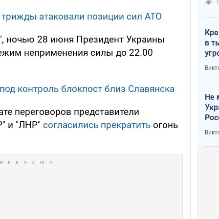
1
 трижды атаковали позиции сил АТО
Кре
", ночью 28 июня Президент Украины
в т
жим неприменения силы до 22.00
угр
лог
Викт
под контроль блокпост близ Славянска
Не 
Укр
тате переговоров представители
Рос
" и "ЛНР"
согласились прекратить
огонь
Викт