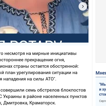
то несмотря на мирные инициативы
остороннее прекращение огня,
ионах страны остается обостренной:
й план урегулирования ситуации на
Мн
я нападения на силы АТО".
"Мы
и х
ы совершили семь обстрелов блокпостов
сто
С Украины в районе населенных пунктов
отч
Серг
к, Дмитровка, Краматорск.
рак