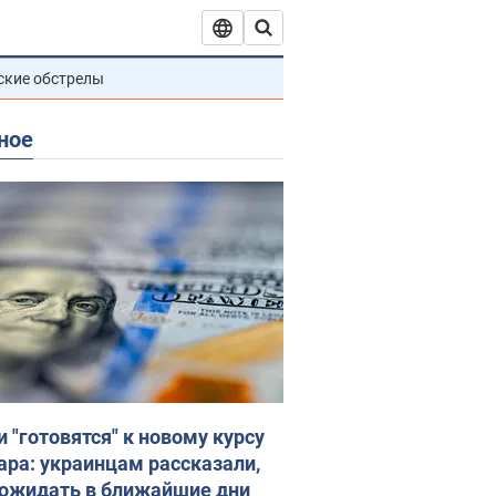
ские обстрелы
ное
и "готовятся" к новому курсу
ара: украинцам рассказали,
 ожидать в ближайшие дни