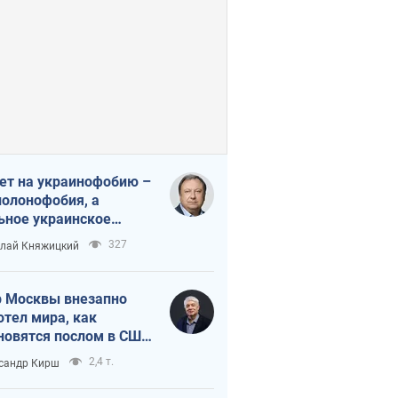
ет на украинофобию –
полонофобия, а
ьное украинское
ударство
327
лай Княжицкий
 Москвы внезапно
отел мира, как
новятся послом в США
овые украинские топ-
2,4 т.
сандр Кирш
тинги