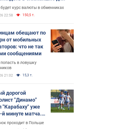
 будет курс валюты в обменниках
150,5 т.
26 22:58
инцам обещают по
грн от мобильных
аторов: что не так
ими сообщениями
 попасть в ловушку
ников
15,3 т.
26 21:02
й дорогой
олист "Динамо"
л "Карабаху" уже
0-й минуте матча.
о
нок проходит в Польше