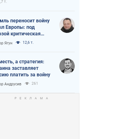
,7 т.
мль переносит войну
ыл Европы: под
озой критическая
истика
12,6 т.
ор Ягун
месть, а стратегия:
аина заставляет
сию платить за войну
261
ор Андрусив