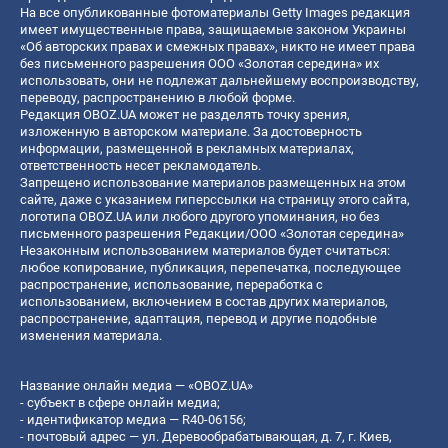
На все опубликованные фотоматериалы Getty Images редакция
имеет имущественные права, защищаемые законом Украины
«Об авторских правах и смежных правах», никто не имеет права
без письменного разрешения ООО «Золотая середина» их
использовать, они не подлежат дальнейшему воспроизводству,
переводу, распространению в любой форме.
Редакция OBOZ.UA может не разделять точку зрения,
изложенную в авторском материале. За достоверность
информации, размещенной в рекламных материалах,
ответственность несет рекламодатель.
Запрещено использование материалов размещенных на этом
сайте, даже с указанием гиперссылки на страницу этого сайта,
логотипа OBOZ.UA или любого другого упоминания, но без
письменного разрешения Редакции/ООО «Золотая середина»
Незаконным использованием материалов будет считаться:
любое копирование, публикация, перепечатка, последующее
распространение, использование, переработка с
использованием, включением в состав других материалов,
распространение, адаптация, перевод и другие подобные
изменения материала.
Название онлайн медиа — «OBOZ.UA»
- субъект в сфере онлайн медиа;
- идентификатор медиа — R40-06156;
- почтовый адрес — ул. Деревообрабатывающая, д. 7, г. Киев,