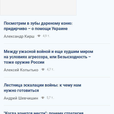
Посмотрим в зубы дареному коню:
придирчиво – о помощи Украине
Александр Кирш
4,9 т.
Между ужасной войной и еще худшим миром
на условиях агрессора, или Безысходность –
тоже оружие России
Алексей Копытько
4,7 т.
Лестница эскалации войны: к чему нам
нужно готовиться
Андрей Шевчишин
5,7 т.
"Когда хочется мести": почему стратегия