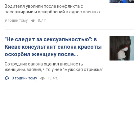
военным и поплатился за это.
Водителя уволили после конфликта с
Видео
пассажирами и оскорблений в адрес военных
9 годин тому
8,7 т.
"Не следит за сексуальностью": в
Киеве консультант салона красоты
оскорбил женщину после
химиотерапии, разгорелся скандал.
Сотрудник салона оценил внешность
Фото
женщины, заявив, что у нее "мужская стрижка"
3 години тому
13,4 т.