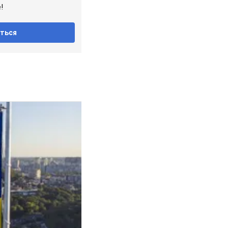
!
ться