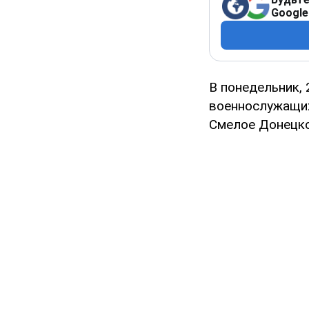
Google
В понедельник,
военнослужащих 
Смелое Донецко