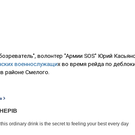
бозреватель", волонтер "Армии SOS" Юрий Касьян
нских военнослужащи
х во время рейда по дебло
в районе Смелого.
а