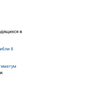
одящихся в
ибли 8
тиматум
и.