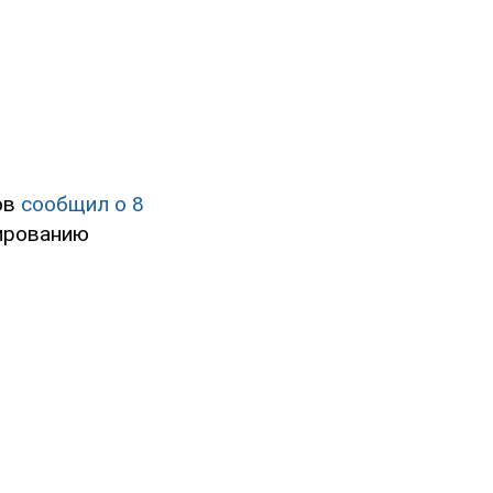
ов
сообщил о 8
кированию