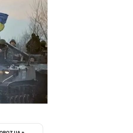
 OBOZ.UA в