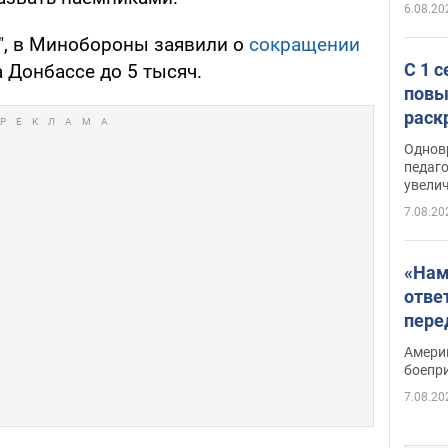
6.08.20
", в Минобороны заявили о
сокращении
С 1 
 Донбассе до 5 тысяч.
повы
раск
Однов
педаг
увелич
7.08.20
«Нам
отве
пере
Patri
Амери
боепр
7.08.20