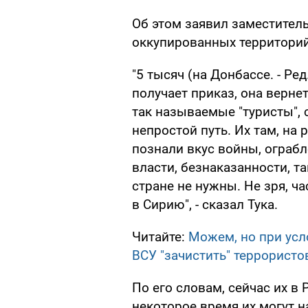
Об этом заявил заместител
оккупированных территорий
"5 тысяч (на Донбассе. - Ред
получает приказ, она вернет
так называемые "туристы", 
непростой путь. Их там, на 
познали вкус войны, ограбл
власти, безнаказанности, т
стране не нужны. Не зря, ча
в Сирию", - сказал Тука.
Читайте:
Можем, но при усл
ВСУ "зачистить" террористо
По его словам, сейчас их в
некоторое время их могут 