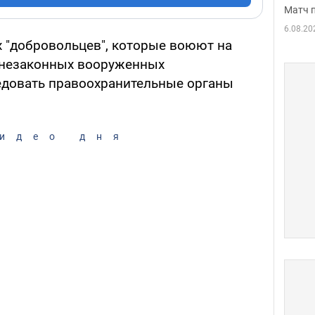
Матч 
6.08.20
 "добровольцев", которые воюют на
 незаконных вооруженных
едовать правоохранительные органы
идео дня