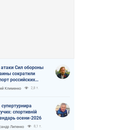
 атаки Сил обороны
аины сократили
порт российских
тепродуктов
2,8 т.
ей Клименко
 супертурнира
учих: спортивній
ендарь осени-2026
8,1 т.
сандр Липенко