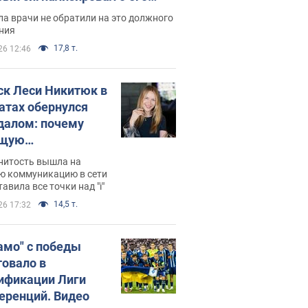
ессивном" раке
а врачи не обратили на это должного
ния
17,8 т.
26 12:46
ск Леси Никитюк в
атах обернулся
далом: почему
ущую
раведливо
нитость вышла на
йтили
ю коммуникацию в сети
тавила все точки над "i"
14,5 т.
26 17:32
амо" с победы
товало в
ификации Лиги
еренций. Видео