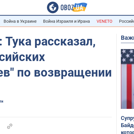
Война в Украине
Война Израиля и Ирана
VENETO
Россий
Важ
: Тука рассказал,
ссийских
ев" по возвращении
ти
Супр
Байд
кото