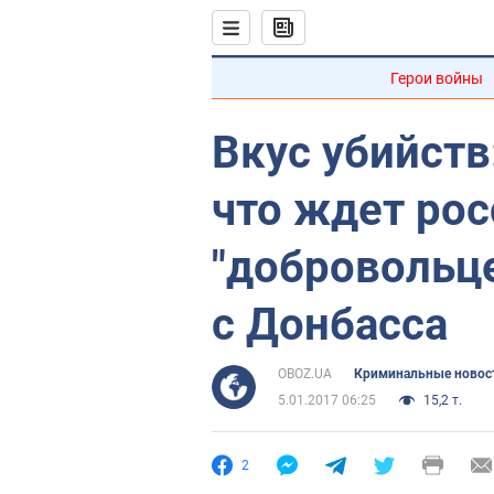
Герои войны
Вкус убийств
что ждет ро
"добровольц
с Донбасса
OBOZ.UA
Криминальные новос
5.01.2017 06:25
15,2 т.
2