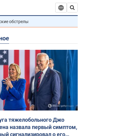
ские обстрелы
ное
уга тяжелобольного Джо
ена назвала первый симптом,
рый сигнализировал о его