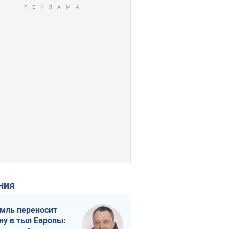
ения
мль переносит
ну в тыл Европы: