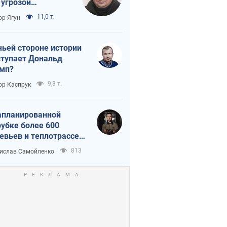
 угрозой
тическая
11,0 т.
ор Ягун
истика
чьей стороне истории
тупает Дональд
мп?
9,3 т.
ор Каспрук
апланированной
убке более 600
евьев и теплотрассе:
 происходит на
813
ислав Самойленко
емках в Киеве