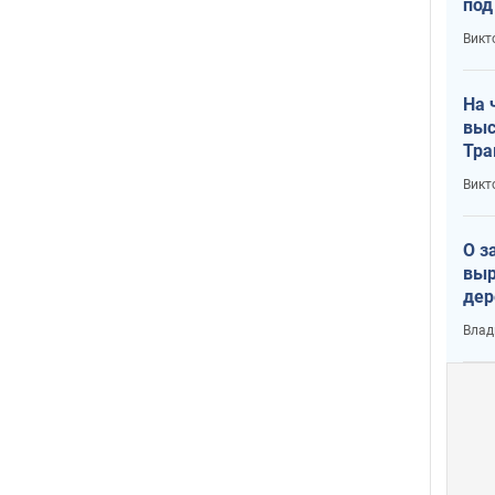
под
кри
Викт
лог
На 
выс
Тра
Викт
О з
выр
дер
что
Влад
Тер