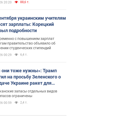
88,6 т.
26 20:20
сентября украинским учителям
сят зарплаты: Корецкий
рыл подробности
ременно с повышением зарплат
огам правительство объявило об
ении студенческих стипендий
6,4 т.
26 00:29
 они тоже нужны»: Трамп
тил на просьбу Зеленского о
даче Украине ракет для
ot
канские запасы отдельных видов
ипасов ограничены
2,4 т.
26 00:59