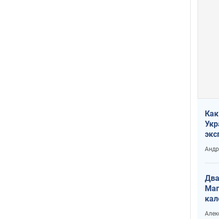
Как
Укр
экс
неф
Андр
Два
Маг
кал
Алек