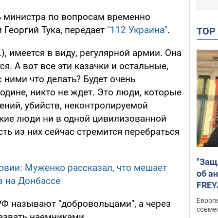
ь министра по вопросам временно
 Георгий Тука, передает
"112 Украина"
.
TO
.), имеется в виду, регулярной армии. Она
ся. А вот все эти казачки и остальные,
с ними что делать? Будет очень
родине, никто не ждет. Это люди, которые
ений, убийств, неконтролируемой
акие люди ни в одной цивилизованной
сть из них сейчас стремится перебраться
"Защ
овии: Муженко рассказал, что мешает
об а
в на Донбассе
FREY
подд
Европ
 РФ называют "добровольцами", а через
совме
назвать наемниками.