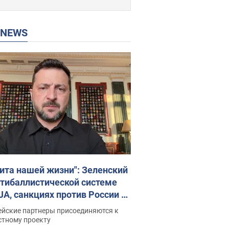
P NEWS
ита нашей жизни": Зеленский
нтибаллистической системе
JA, санкциях против России и
ержке аграриев. Видео
ейские партнеры присоединяются к
стному проекту