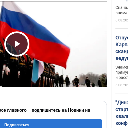
"агр
Сначал
внима
6.08.20
Отпу
Карп
скан
Play Video
вед
несп
Знаме
захе
пряму
и расс
6.08.20
"Дин
стар
рсе главного – подпишитесь на Новини на
квал
конф
Подписаться