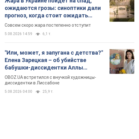
Жара в Украине пойдет на спад,
ожидаются грозы: синоптики дали
прогноз, когда стоит ожидать
изменения погоды
Совсем скоро жара постепенно отступит
5.08.2026 14:59
6,1 т.
"Или, может, я запугана с детства?"
Елена Зарецкая – об убийстве
бабушки-диссидентки Аллы
Горской, критике сына Стуса и
OBOZ.UA встретился с внучкой художницы-
бегстве в Португалию с пятью
диссидентки в Лиссабоне
детьми
5.08.2026 04:00
25,9 т.