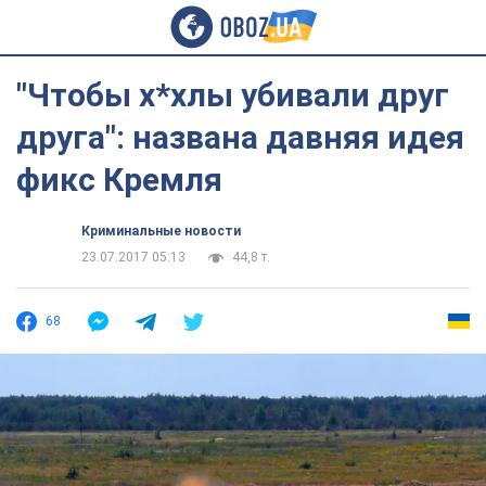
"Чтобы х*хлы убивали друг
друга": названа давняя идея
фикс Кремля
Криминальные новости
23.07.2017 05:13
44,8 т.
68