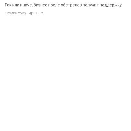
складским помещениям
Так или иначе, бизнес после обстрелов получит поддержку
6 годин тому
1,0 т.