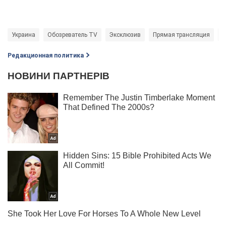
Украина
Обозреватель TV
Эксклюзив
Прямая трансляция
Э
Редакционная политика