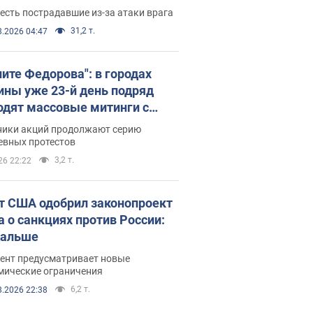
есть пострадавшие из-за атаки врага
31,2 т.
8.2026 04:47
ните Федорова": в городах
ины уже 23-й день подряд
одят массовые митинги с
атами. Фото и видео
ники акций продолжают серию
евных протестов
3,2 т.
26 22:22
т США одобрил законопроект
а о санкциях против России:
дальше
ент предусматривает новые
мические ограничения
6,2 т.
8.2026 22:38