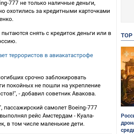
ng-777 не только наличные деньги,
нно охотились за кредитными карточками
енко.
 пытаются снять с кредиток деньги или в
TO
оссию.
ает террористов в авиакатастрофе
погибших срочно заблокировать
ьги покойных не пошли на укрепление
тов!", - добавил советник Авакова.
", пассажирский самолет Boeing-777
" выполнял рейс Амстердам - Куала-
Росс
дрон
к, в том числе маленькие дети.
сред