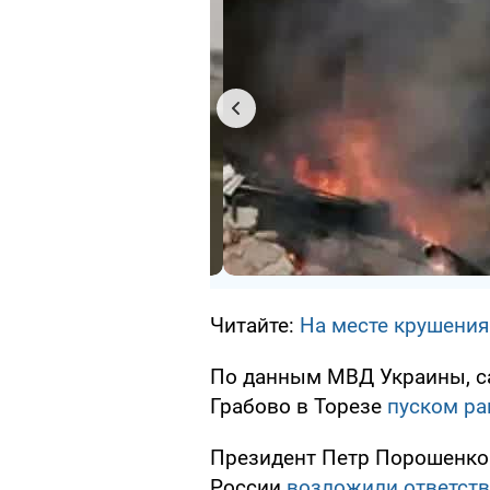
Читайте:
На месте крушения
По данным МВД Украины, са
Грабово в Торезе
пуском ра
Президент Петр Порошенк
России
возложили ответств