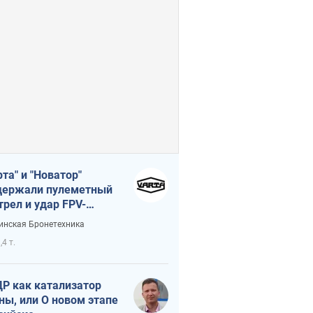
рта" и "Новатор"
ержали пулеметный
трел и удар FPV-
на, сохранив жизнь
инская Бронетехника
церу ВСУ
,4 т.
Р как катализатор
ны, или О новом этапе