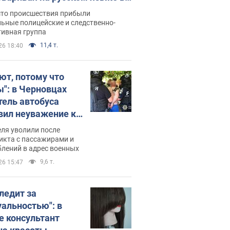
рутке: полиция составила
сто происшествия прибыли
нистративный протокол.
ьные полицейские и следственно-
тивная группа
о
11,4 т.
26 18:40
ют, потому что
ы": в Черновцах
тель автобуса
вил неуважение к
инским военным и
ля уволили после
тился за это.
икта с пассажирами и
лений в адрес военных
о
9,6 т.
26 15:47
следит за
уальностью": в
е консультант