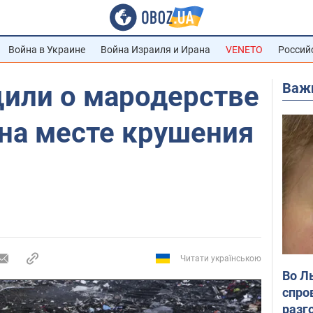
Война в Украине
Война Израиля и Ирана
VENETO
Россий
Важ
или о мародерстве
 на месте крушения
Читати українською
Во Л
спро
разг