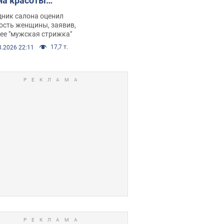
на красоты
рбил женщину
дник салона оценил
е химиотерапии,
ость женщины, заявив,
нее "мужская стрижка"
орелся скандал.
17,7 т.
8.2026 22:11