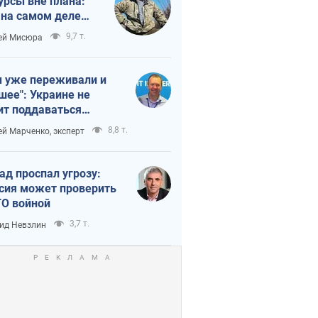
урсы вне плана:
 на самом деле
тует темп войны
9,7 т.
ей Мисюра
 уже переживали и
шее": Украине не
ит поддаваться
аянию из-за
8,8 т.
ей Марченко, эксперт
етного террора
ад проспал угрозу:
сия может проверить
О войной
3,7 т.
ид Невзлин