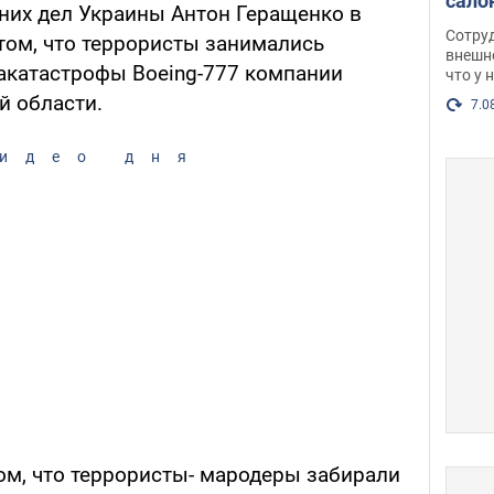
сало
них дел Украины Антон Геращенко в
оско
Сотру
том, что террористы занимались
посл
внешн
акатастрофы Boeing-777 компании
что у 
разг
ой области.
Фото
7.0
идео дня
ом, что террористы- мародеры забирали