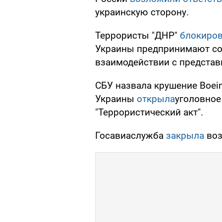
украинскую сторону.
Террористы "ДНР"
блокиро
Украины предпринимают со
взаимодействии с представи
СБУ назвала крушение Boei
Украины
открыла
уголовное
"Террористический акт".
Госавиаслужба
закрыла
воз