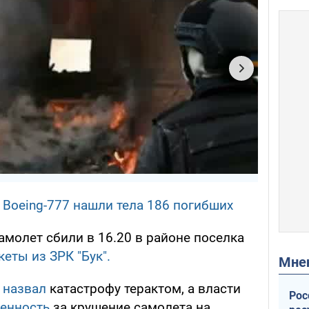
 Boeing-777 нашли тела 186 погибших
молет сбили в 16.20 в районе поселка
кеты из ЗРК "Бук".
Мн
о
назвал
катастрофу терактом, а власти
Рос
енность
за крушение самолета на