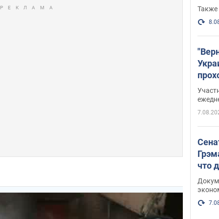
Также 
8.0
"Вер
Укра
прох
плак
Участ
ежедн
7.08.20
Сена
Грэм
что 
Докум
эконо
7.0