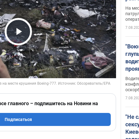
марш
На ме
адми
патрул
опера
Виде
7.08.20
Play Video
"Вою
глуп
води
проя
укра
Водите
попла
конфл
оскорб
Виде
7.08.20
рсе главного – подпишитесь на Новини на
"Не 
Подписаться
секс
Киев