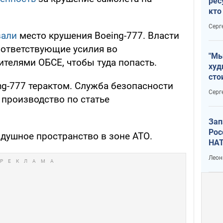
рес
кто
дик
Серг
вали
место крушения Boeing-777. Власти
ответствующие усилия во
"Мы
телями ОБСЕ, чтобы туда попасть.
худ
сто
ng-777 терактом. Служба безопасности
отч
Серг
рак
 производство по статье
Зап
Рос
душное пространство в зоне АТО.
НАТ
Леон