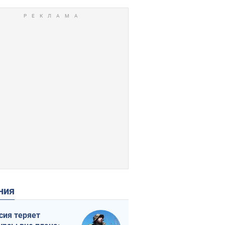
ения
сия теряет