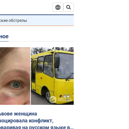
ские обстрелы
ное
ьвове женщина
воцировала конфликт,
оваривая на русском языке в