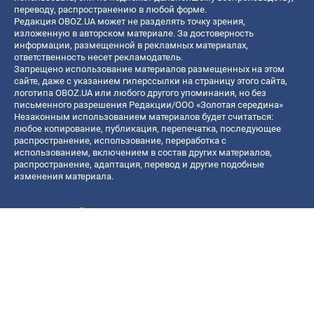
переводу, распространению в любой форме.
Редакция OBOZ.UA может не разделять точку зрения,
изложенную в авторском материале. За достоверность
информации, размещенной в рекламных материалах,
ответственность несет рекламодатель.
Запрещено использование материалов размещенных на этом
сайте, даже с указанием гиперссылки на страницу этого сайта,
логотипа OBOZ.UA или любого другого упоминания, но без
письменного разрешения Редакции/ООО «Золотая середина»
Незаконным использованием материалов будет считаться:
любое копирование, публикация, перепечатка, последующее
распространение, использование, переработка с
использованием, включением в состав других материалов,
распространение, адаптация, перевод и другие подобные
изменения материала.
Название онлайн медиа — «OBOZ.UA»
- субъект в сфере онлайн медиа;
- идентификатор медиа — R40-06156;
- почтовый адрес — ул. Деревообрабатывающая, д. 7, г. Киев,
01013;
- адрес электронной почты —
[email protected]
; - телефон — (044)
585 46 20