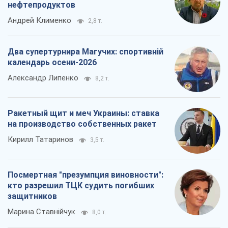
нефтепродуктов
Андрей Клименко
2,8 т.
Два супертурнира Магучих: спортивній
календарь осени-2026
Александр Липенко
8,2 т.
Ракетный щит и меч Украины: ставка
на производство собственных ракет
Кирилл Татаринов
3,5 т.
Посмертная "презумпция виновности":
кто разрешил ТЦК судить погибших
защитников
Марина Ставнійчук
8,0 т.