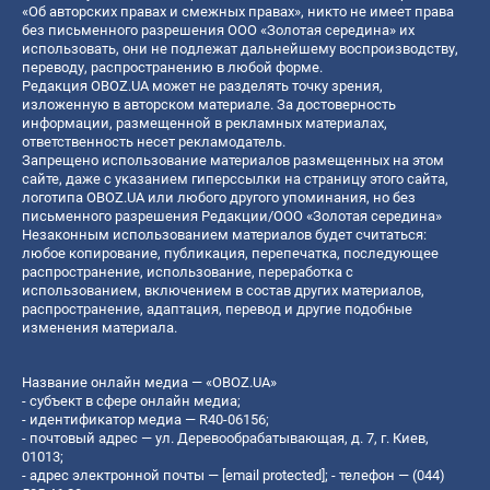
«Об авторских правах и смежных правах», никто не имеет права
без письменного разрешения ООО «Золотая середина» их
использовать, они не подлежат дальнейшему воспроизводству,
переводу, распространению в любой форме.
Редакция OBOZ.UA может не разделять точку зрения,
изложенную в авторском материале. За достоверность
информации, размещенной в рекламных материалах,
ответственность несет рекламодатель.
Запрещено использование материалов размещенных на этом
сайте, даже с указанием гиперссылки на страницу этого сайта,
логотипа OBOZ.UA или любого другого упоминания, но без
письменного разрешения Редакции/ООО «Золотая середина»
Незаконным использованием материалов будет считаться:
любое копирование, публикация, перепечатка, последующее
распространение, использование, переработка с
использованием, включением в состав других материалов,
распространение, адаптация, перевод и другие подобные
изменения материала.
Название онлайн медиа — «OBOZ.UA»
- субъект в сфере онлайн медиа;
- идентификатор медиа — R40-06156;
- почтовый адрес — ул. Деревообрабатывающая, д. 7, г. Киев,
01013;
- адрес электронной почты —
[email protected]
; - телефон — (044)