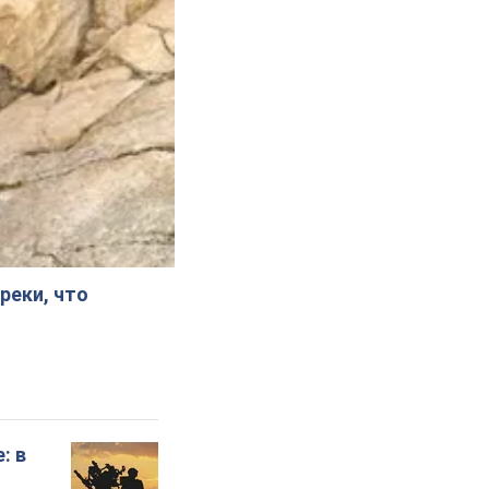
реки, что
: в