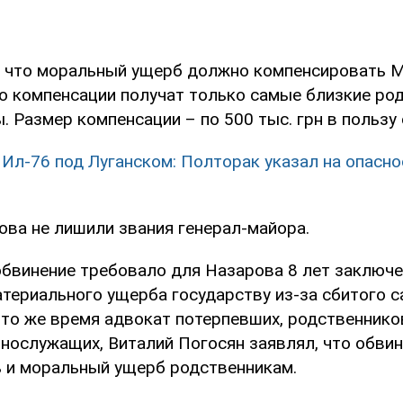
, что моральный ущерб должно компенсировать 
о компенсации получат только самые близкие ро
. Размер компенсации – по 500 тыс. грн в пользу
 Ил-76 под Луганском: Полторак указал на опасн
ова не лишили звания генерал-майора.
обвинение требовало для Назарова 8 лет заключе
териального ущерба государству из-за сбитого са
В то же время адвокат потерпевших, родственнико
ннослужащих, Виталий Погосян заявлял, что обв
 и моральный ущерб родственникам.