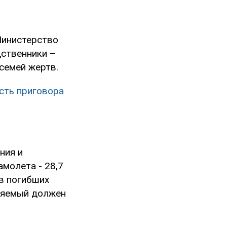
Министерство
дственники –
 семей жертв.
ость приговора
ния и
молета - 28,7
в погибших
иняемый должен