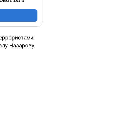
 OBOZ.UA в
террористами
алу Назарову.