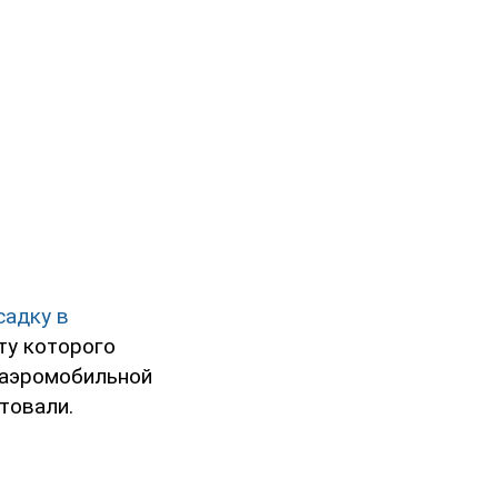
садку в
рту которого
 аэромобильной
товали.