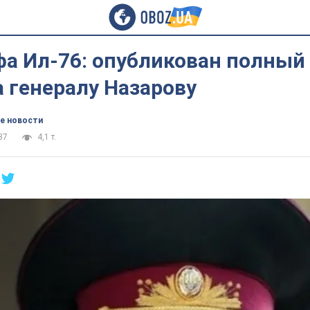
а Ил-76: опубликован полный 
 генералу Назарову
е новости
37
4,1 т.