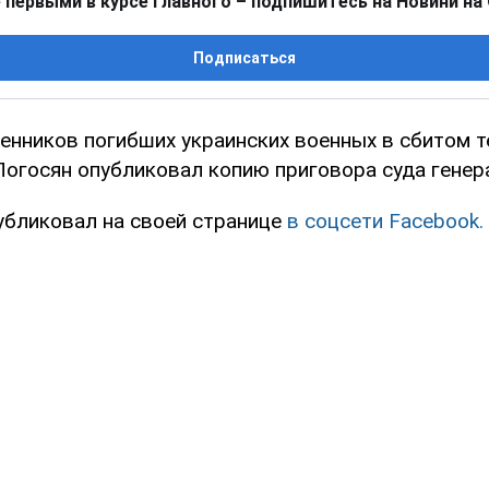
 первыми в курсе главного – подпишитесь на Новини на
Подписаться
енников погибших украинских военных в сбитом 
Погосян опубликовал копию приговора суда генер
убликовал на своей странице
в соцсети Facebook.