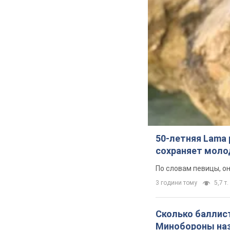
50-летняя Lama 
сохраняет молод
По словам певицы, о
3 години тому
5,7 т.
Сколько баллист
Минобороны наз