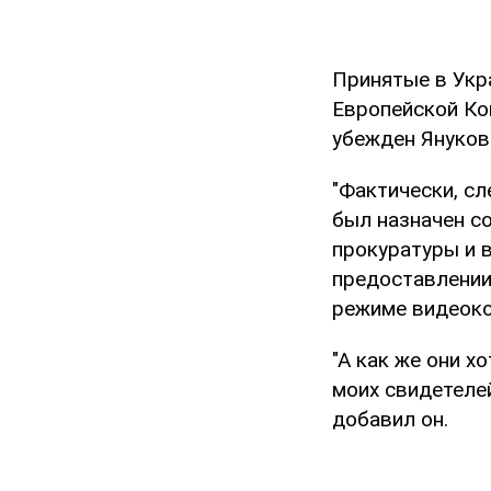
Принятые в Укр
Европейской Ко
убежден Януков
"Фактически, с
был назначен с
прокуратуры и в
предоставлении
режиме видеоко
"А как же они хо
моих свидетеле
добавил он.