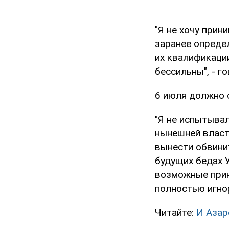
"Я не хочу прин
заранее определ
их квалификаци
бессильны", - г
6 июля должно 
"Я не испытывал
нынешней власть
вынести обвини
будущих бедах У
возможные прин
полностью игно
Читайте:
И Азар