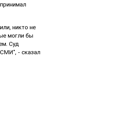
 принимал
или, никто не
рые могли бы
ем. Суд
СМИ", - сказал