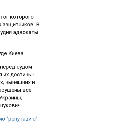
итог которого
х защитников. В
судия адвокаты
де Киева.
 перед судом
 их достичь -
х, нынешних и
Нарушены все
Украины,
нукович.
ою "репутацию"