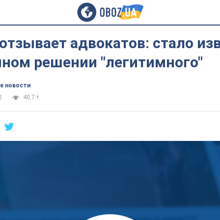
отзывает адвокатов: стало из
ном решении "легитимного"
е новости
2
40,7 т.