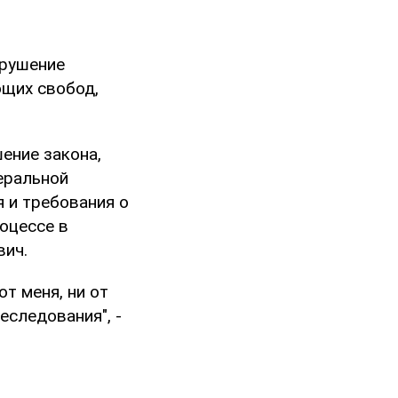
арушение
ющих свобод,
ение закона,
еральной
я и требования о
оцессе в
вич.
от меня, ни от
еследования", -