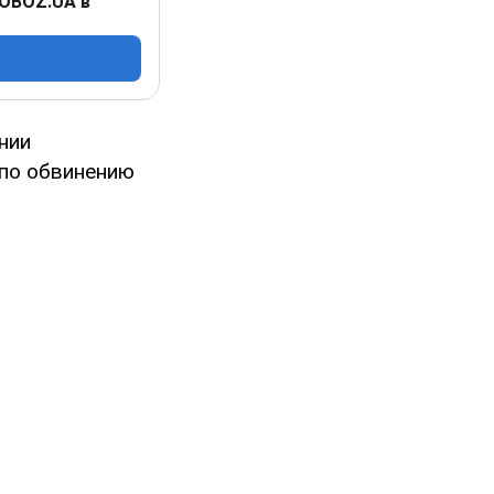
 OBOZ.UA в
нии
 по обвинению