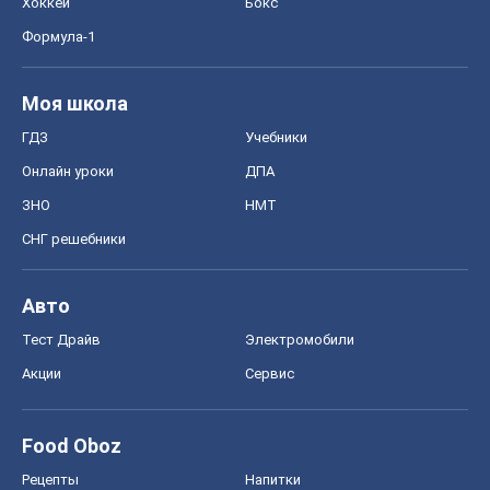
СНГ решебники
Авто
Тест Драйв
Электромобили
Акции
Сервис
Food Oboz
Рецепты
Напитки
Диеты
Экономика
Рынки и компании
Mакроэкономика
MedOboz