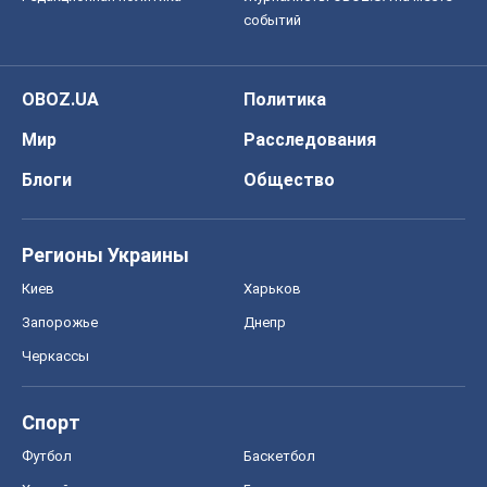
Регионы Украины
Киев
Харьков
Запорожье
Днепр
Черкассы
Спорт
Футбол
Баскетбол
Хоккей
Бокс
Формула-1
Моя школа
ГДЗ
Учебники
Онлайн уроки
ДПА
ЗНО
НМТ