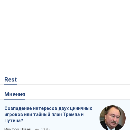
Rest
Мнения
Совпадение интересов двух циничных
игроков или тайный план Трампа и
Путина?
Виктор Швец
13,9 т.
Минск готовится к функционированию
в условиях масштабного военного
кризиса
Александр Левченко
18,3 т.
Ни оружия, ни людей: как Лукашенко