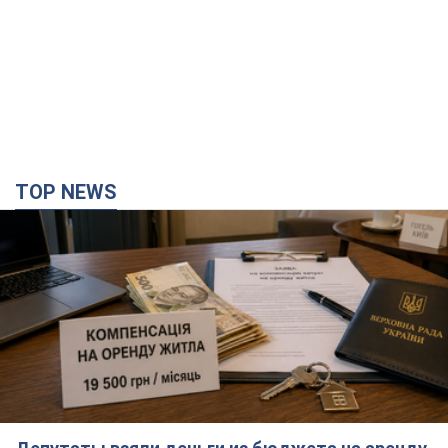
Депутаты взяли деньги из бюджета на аренду
элитных квартир в Киеве: кто из
парламентариев просил средства и где
поселился
Как работает особая социальная гарантия и кто ею
пользуется
3 часа назад
37,6 т.
Российская армия совершила массированную