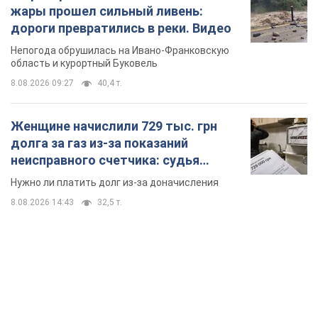
долга за газ из-за показаний
неисправного счетчика: судья
вынес неожиданное решение
Нужно ли платить долг из-за доначисления
8.08.2026 14:43
32,5 т.
TOP NEWS