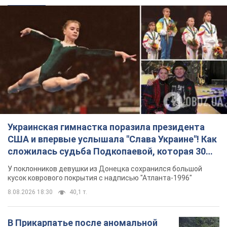
Украинская гимнастка поразила президента
США и впервые услышала "Слава Украине"! Как
сложилась судьба Подкопаевой, которая 30
лет назад завоевала "золото" Олимпиады
У поклонников девушки из Донецка сохранился большой
кусок коврового покрытия с надписью "Атланта-1996"
8.08.2026 18:30
40,1 т.
В Прикарпатье после аномальной
жары прошел сильный ливень:
дороги превратились в реки. Видео
Непогода обрушилась на Ивано-Франковскую
область и курортный Буковель
8.08.2026 09:27
40,4 т.
Женщине начислили 729 тыс. грн