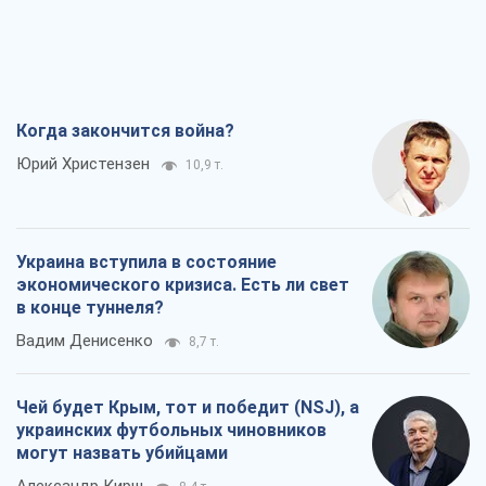
Украина вступила в состояние
экономического кризиса. Есть ли свет
в конце туннеля?
Вадим Денисенко
8,7 т.
Чей будет Крым, тот и победит (NSJ), а
украинских футбольных чиновников
могут назвать убийцами
Александр Кирш
8,4 т.
Запад проспал угрозу: Россия может
проверить НАТО войной
Леонид Невзлин
9,1 т.
Все мнения