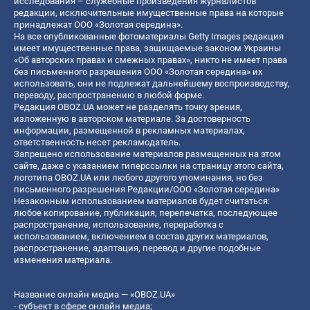
исследования – служебные произведения журналистов
редакции, исключительные имущественные права на которые
принадлежат ООО «Золотая середина».
На все опубликованные фотоматериалы Getty Images редакция
имеет имущественные права, защищаемые законом Украины
«Об авторских правах и смежных правах», никто не имеет права
без письменного разрешения ООО «Золотая середина» их
использовать, они не подлежат дальнейшему воспроизводству,
переводу, распространению в любой форме.
Редакция OBOZ.UA может не разделять точку зрения,
изложенную в авторском материале. За достоверность
информации, размещенной в рекламных материалах,
ответственность несет рекламодатель.
Запрещено использование материалов размещенных на этом
сайте, даже с указанием гиперссылки на страницу этого сайта,
логотипа OBOZ.UA или любого другого упоминания, но без
письменного разрешения Редакции/ООО «Золотая середина»
Незаконным использованием материалов будет считаться:
любое копирование, публикация, перепечатка, последующее
распространение, использование, переработка с
использованием, включением в состав других материалов,
распространение, адаптация, перевод и другие подобные
изменения материала.
Название онлайн медиа — «OBOZ.UA»
- субъект в сфере онлайн медиа;