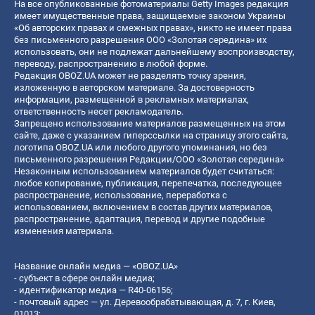
На все опубликованные фотоматериалы Getty Images редакция
имеет имущественные права, защищаемые законом Украины
«Об авторских правах и смежных правах», никто не имеет права
без письменного разрешения ООО «Золотая середина» их
использовать, они не подлежат дальнейшему воспроизводству,
переводу, распространению в любой форме.
Редакция OBOZ.UA может не разделять точку зрения,
изложенную в авторском материале. За достоверность
информации, размещенной в рекламных материалах,
ответственность несет рекламодатель.
Запрещено использование материалов размещенных на этом
сайте, даже с указанием гиперссылки на страницу этого сайта,
логотипа OBOZ.UA или любого другого упоминания, но без
письменного разрешения Редакции/ООО «Золотая середина»
Незаконным использованием материалов будет считаться:
любое копирование, публикация, перепечатка, последующее
распространение, использование, переработка с
использованием, включением в состав других материалов,
распространение, адаптация, перевод и другие подобные
изменения материала.
Название онлайн медиа — «OBOZ.UA»
- субъект в сфере онлайн медиа;
- идентификатор медиа — R40-06156;
- почтовый адрес — ул. Деревообрабатывающая, д. 7, г. Киев,
01013;