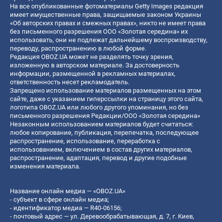
На все опубликованные фотоматериалы Getty Images редакция
имеет имущественные права, защищаемые законом Украины
«Об авторских правах и смежных правах», никто не имеет права
без письменного разрешения ООО «Золотая середина» их
использовать, они не подлежат дальнейшему воспроизводству,
переводу, распространению в любой форме.
Редакция OBOZ.UA может не разделять точку зрения,
изложенную в авторском материале. За достоверность
информации, размещенной в рекламных материалах,
ответственность несет рекламодатель.
Запрещено использование материалов размещенных на этом
сайте, даже с указанием гиперссылки на страницу этого сайта,
логотипа OBOZ.UA или любого другого упоминания, но без
письменного разрешения Редакции/ООО «Золотая середина»
Незаконным использованием материалов будет считаться:
любое копирование, публикация, перепечатка, последующее
распространение, использование, переработка с
использованием, включением в состав других материалов,
распространение, адаптация, перевод и другие подобные
изменения материала.
Название онлайн медиа — «OBOZ.UA»
- субъект в сфере онлайн медиа;
- идентификатор медиа — R40-06156;
- почтовый адрес — ул. Деревообрабатывающая, д. 7, г. Киев,