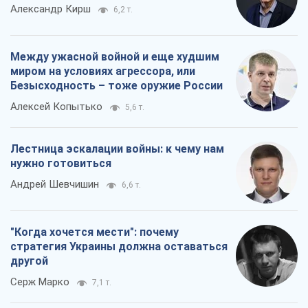
Александр Кирш
6,2 т.
Между ужасной войной и еще худшим
миром на условиях агрессора, или
Безысходность – тоже оружие России
Алексей Копытько
5,6 т.
Лестница эскалации войны: к чему нам
нужно готовиться
Андрей Шевчишин
6,6 т.
"Когда хочется мести": почему
стратегия Украины должна оставаться
другой
Серж Марко
7,1 т.